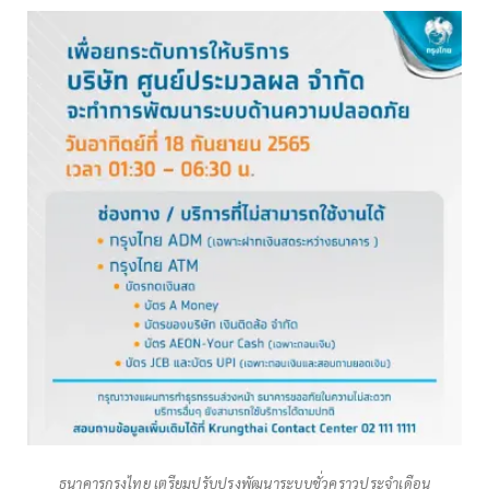
ธนาคารกรุงไทย เตรียมปรับปรุงพัฒนาระบบชั่วคราวประจำเดือน