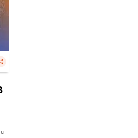
3
 น.