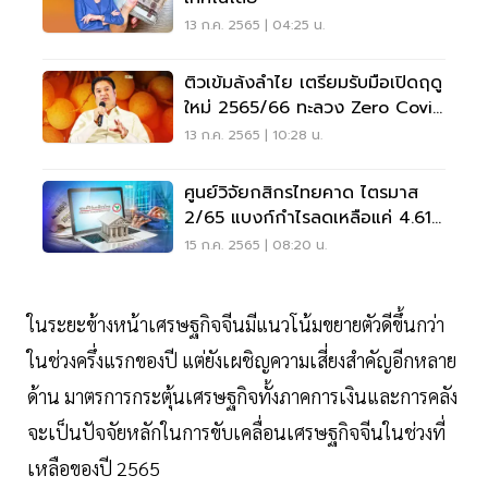
13 ก.ค. 2565 | 04:25 น.
ติวเข้มล้งลำไย เตรียมรับมือเปิดฤดู
ใหม่ 2565/66 ทะลวง Zero Covid
"จีน"
13 ก.ค. 2565 | 10:28 น.
ศูนย์วิจัยกสิกรไทยคาด ไตรมาส
2/65 แบงก์กำไรลดเหลือแค่ 4.61
หมื่นล้าน
15 ก.ค. 2565 | 08:20 น.
ในระยะข้างหน้าเศรษฐกิจจีนมีแนวโน้มขยายตัวดีขึ้นกว่า
ในช่วงครึ่งแรกของปี แต่ยังเผชิญความเสี่ยงสำคัญอีกหลาย
ด้าน มาตรการกระตุ้นเศรษฐกิจทั้งภาคการเงินและการคลัง
จะเป็นปัจจัยหลักในการขับเคลื่อนเศรษฐกิจจีนในช่วงที่
เหลือของปี 2565