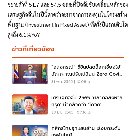
ขยายตัวที่ 51.7 และ 54.5 ขณะที่ปัจจัยขับเคลื่อนหลักของ
เศรษฐกิจจีนในปีนี้คาดว่าจะมาจากการลงทุนในโครงสร้าง
พื้นฐาน (Investment in Fixed Asset) ที่ครึ่งปีแรกเติบโต
สูงถึง 6.1%YoY
ข่าวที่เกี่ยวข้อง
“อลงกรณ์” ชี้จีนปลดล็อกเซี่ยงไฮ้
สัญญาณปรับเปลี่ยน Zero Covid
ผลดีส่งออกไทย
31 พ.ค. 2565 | 10:08 น.
เศรษฐกิจจีน 2565 ‘ตลาดอสังหาฯ
ทรุด’ น่ากลัวกว่า ‘โควิด’
23 มิ.ย. 2565 | 07:16 น.
กสิกรไทยรุกแสนล้าน เร่งยกระดับ
เทคโนโลยี