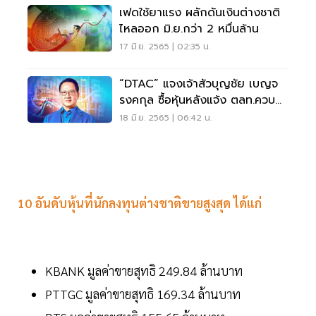
เฟดใช้ยาแรง ผลักดันเงินต่างชาติ
ไหลออก มิ.ย.กว่า 2 หมื่นล้าน
17 มิ.ย. 2565 | 02:35 น.
“DTAC” แจงเจ้าสัวบุญชัย เบญจ
รงคกุล ซื้อหุ้นหลังแจ้ง ตลท.ควบ
รวมกับ “TRUE”
18 มิ.ย. 2565 | 06:42 น.
10 อันดับหุ้นที่นักลงทุนต่างชาติขายสูงสุด ได้แก่
KBANK มูลค่าขายสุทธิ 249.84 ล้านบาท
PTTGC มูลค่าขายสุทธิ 169.34 ล้านบาท