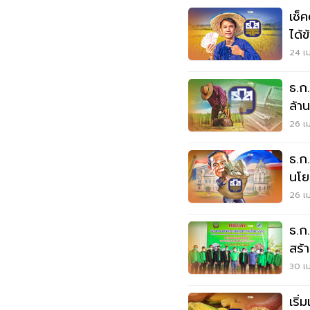
เช็
ได้
24 เม
ธ.ก
ล้า
26 เม
ธ.ก
นโย
26 เม
ธ.ก
สร้
30 เม
เริ่