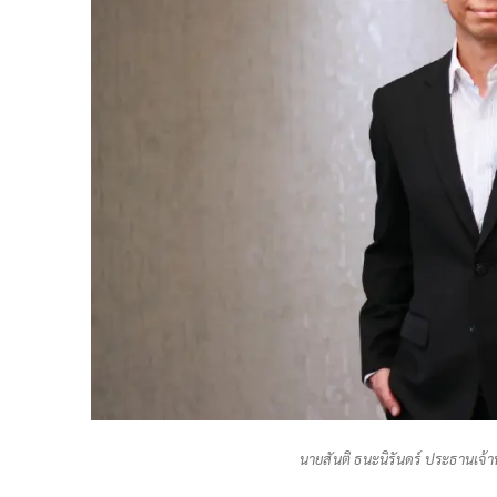
นายสันติ ธนะนิรันดร์ ประธานเจ้