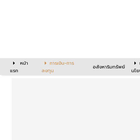
หน้า
การเงิน-การ
อสังหาริมทรัพย์
แรก
ลงทุน
นโย