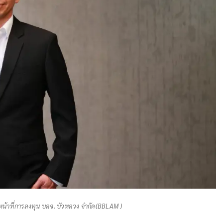
าหน้าที่การลงทุน บลจ. บัวหลวง จำกัด(BBLAM )