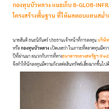
กองทุนบัวหลวง แนะเก็บ B-GLOB-INFRA IP
โครงสร้างพื้นฐาน ที่ให้ผลตอบแทนสม่ำเ
นายสันติ ธนะนิรันดร์ ประธานเจ้าหน้าที่การลงทุน
บริษั
หรือ
กองทุนบัวหลวง
เปิดเผยว่า ในภาวะที่ตลาดทุนมีคว
ปีที่ผ่านมา ผนวกกับการที่ทาง
ธนาคารกลางสหรัฐฯ (Fed
จึงทําให้นักลงทุนมีความกังวลต่อสินทรัพย์เสี่ยงมากขึ้นไปด