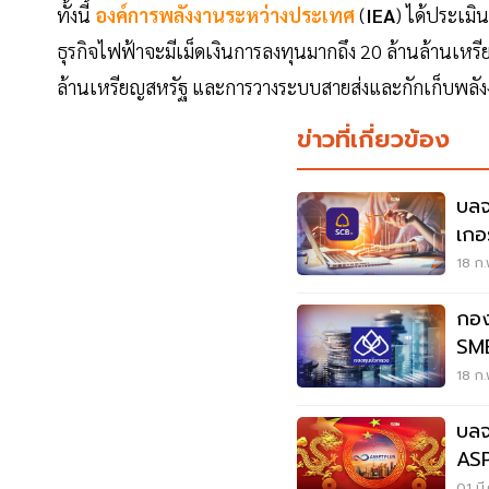
ทั้งนี้
องค์การพลังงานระหว่างประเทศ
(
IEA
) ได้ประเมิ
ธุรกิจไฟฟ้าจะมีเม็ดเงินการลงทุนมากถึง 20 ล้านล้านเห
ล้านเหรียญสหรัฐ และการวางระบบสายส่งและกักเก็บพลัง
ข่าวที่เกี่ยวข้อง
บลจ
เกอ
18 ก.
กอง
18 ก.
บลจ
ASP
IPO 
01 มี