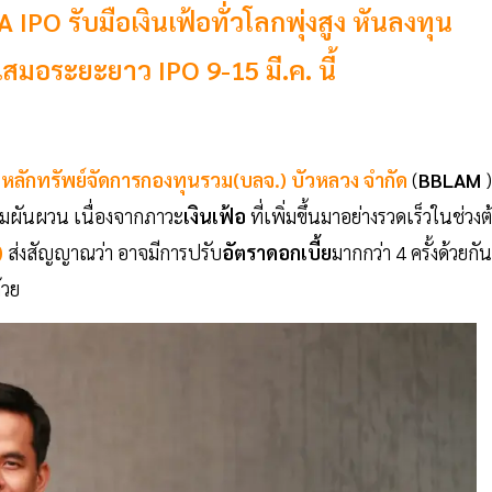
O รับมือเงินเฟ้อทั่วโลกพุ่งสูง หันลงทุน
สมอระยะยาว IPO 9-15 มี.ค. นี้
ทหลักทรัพย์จัดการกองทุนรวม(บลจ.) บัวหลวง จำกัด
(
BBLAM
)
ามผันผวน เนื่องจากภาวะ
เงินเฟ้อ
ที่เพิ่มขึ้นมาอย่างรวดเร็วในช่วงต
)
ส่งสัญญาณว่า อาจมีการปรับ
อัตราดอกเบี้ย
มากกว่า 4 ครั้งด้วยกัน
้วย