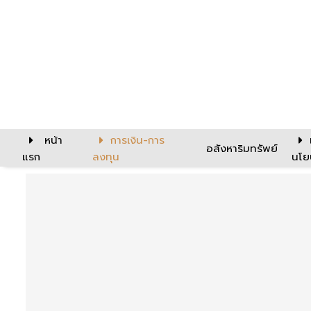
หน้า
การเงิน-การ
อสังหาริมทรัพย์
แรก
ลงทุน
นโย