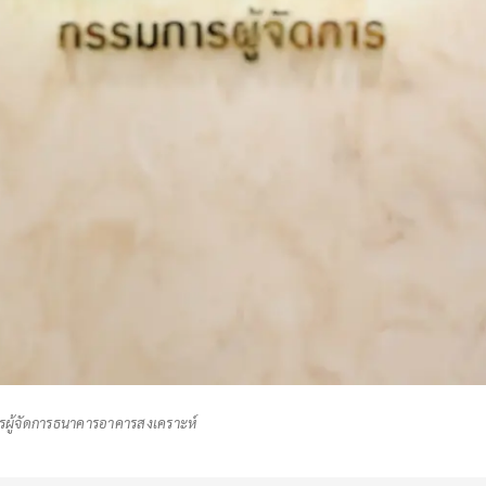
การผู้จัดการธนาคารอาคารสงเคราะห์