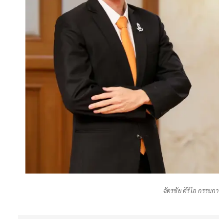
ฉัตรชัย ศิริไล กรรม