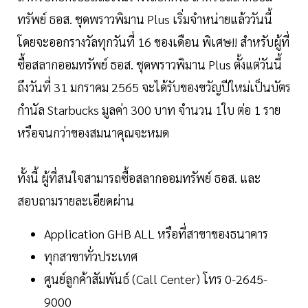
ทรัพย์ ธอส. ชุดพราวพิมาน Plus เริ่มจำหน่ายแล้ววันนี้
โดยจะออกรางวัลทุกวันที่ 16 ของเดือน พิเศษ!! สำหรับผู้ที่
ซื้อสลากออมทรัพย์ ธอส. ชุดพราวพิมาน Plus ตั้งแต่วันนี้
ถึงวันที่ 31 มกราคม 2565 จะได้รับของขวัญปีใหม่เป็นบัตร
กำนัล Starbucks มูลค่า 300 บาท จำนวน 1ใบ ต่อ 1 ราย
หรือจนกว่าของสมนาคุณจะหมด
ทั้งนี้ ผู้ที่สนใจสามารถซื้อสลากออมทรัพย์ ธอส. และ
สอบถามรายละเอียดผ่าน
Application GHB ALL หรือที่สาขาของธนาคาร
ทุกสาขาทั่วประเทศ
ศูนย์ลูกค้าสัมพันธ์ (Call Center) โทร 0-2645-
9000