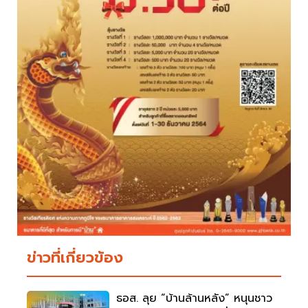
ข่าวที่เกี่ยวข้อง
ธอส. ลุย “บ้านล้านหลัง” หนุนชาว