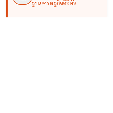
ฐานเศรษฐกิจดิจิทัล