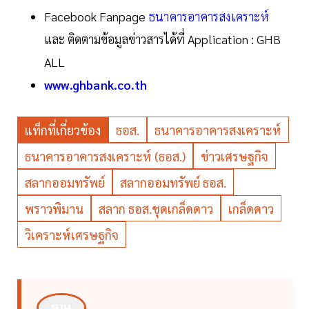
Facebook Fanpage
ธนาคารอาคารสงเคราะห์
และ ติดตามข้อมูลข่าวสารได้ที่ Application : GHB
ALL
www.ghbank.co.th
แท็กที่เกี่ยวข้อง
ธอส.
ธนาคารอาคารสงเคราะห์
ธนาคารอาคารสงเคราะห์ (ธอส.)
ข่าวเศรษฐกิจ
สลากออมทรัพย์
สลากออมทรัพย์ ธอส.
พราวพิมาน
สลาก ธอส.ชุดเกล็ดดาว
เกล็ดดาว
วิเคราะห์เศรษฐกิจ