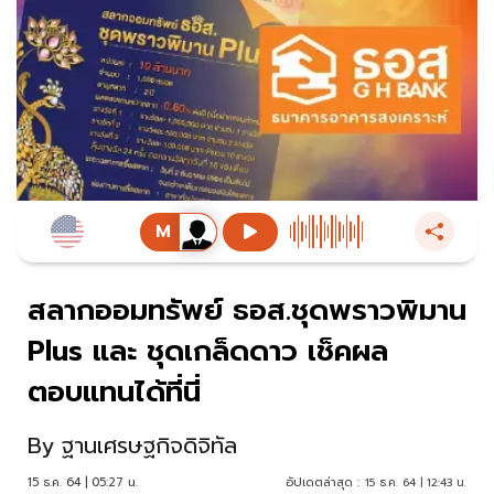
สลากออมทรัพย์ ธอส.ชุดพราวพิมาน
Plus และ ชุดเกล็ดดาว เช็คผล
ตอบแทนได้ที่นี่
By
ฐานเศรษฐกิจดิจิทัล
15 ธ.ค. 64 | 05:27 น.
อัปเดตล่าสุด :
15 ธ.ค. 64 | 12:43 น.