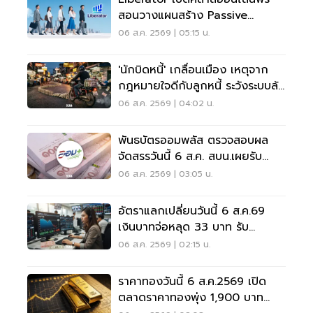
สอนวางแผนสร้าง Passive
Income
06 ส.ค. 2569 | 05:15 น.
'นักบิดหนี้' เกลื่อนเมือง เหตุจาก
กฎหมายใจดีกับลูกหนี้ ระวังระบบล้ม
เป็นโดมิโน่
06 ส.ค. 2569 | 04:02 น.
พันธบัตรออมพลัส ตรวจสอบผล
จัดสรรวันนี้ 6 ส.ค. สบน.เผยรับ
สูงสุด 117,000 บาท
06 ส.ค. 2569 | 03:05 น.
อัตราแลกเปลี่ยนวันนี้ 6 ส.ค.69
เงินบาทจ่อหลุด 33 บาท รับ
ดอลลาร์อ่อน
06 ส.ค. 2569 | 02:15 น.
ราคาทองวันนี้ 6 ส.ค.2569 เปิด
ตลาดราคาทองพุ่ง 1,900 บาท