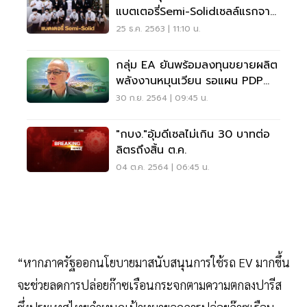
แบตเตอรี่Semi-Solidเซลล์แรกจาก
โรงงานในประเทศไทย
25 ธ.ค. 2563 | 11:10 น.
กลุ่ม EA ยันพร้อมลงทุนขยายผลิต
พลังงานหมุนเวียน รอแผน PDP
ชัดเจน
30 ก.ย. 2564 | 09:45 น.
"กบง."อุ้มดีเซลไม่เกิน 30 บาทต่อ
ลิตรถึงสิ้น ต.ค.
04 ต.ค. 2564 | 06:45 น.
“หากภาครัฐออกนโยบายมาสนับสนุนการใช้รถ EV มากขึ้น
จะช่วยลดการปล่อยก๊าซเรือนกระจกตามความตกลงปารีส