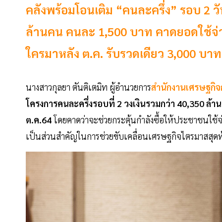
คลังพร้อมโอนเติม “คนละครึ่ง” รอบ 2 วันท
ล้านคน คนละ 1,500 บาท คาดยอดใช้จ่าย
ใครมาหลัง ต.ค. รับรวดเดียว 3,000 บาท ใช
นางสาวกุลยา ตันติเตมิท ผู้อำนวยการ
สำนักงานเศรษฐกิจ
โครงการคนละครึ่งรอบที่ 2 วงเงินรวมกว่า 40,350 ล้
ต.ค.64
โดยคาดว่าจะช่วยกระตุ้นกำลังซื้อให้ประชาชนใช้จ่า
เป็นส่วนสำคัญในการช่วยขับเคลื่อนเศรษฐกิจไตรมาสสุดท้