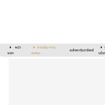
หน้า
การเงิน-การ
อสังหาริมทรัพย์
แรก
ลงทุน
นโย