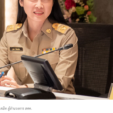
ิเตมิท ผู้อำนวยการ สศค.