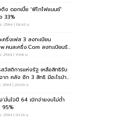
งดึง ดอกเบี้ย ‘ฟิโกไฟแนนซ์’
ือ 33%
ย. 2564 | 06:43 น.
ะครึ่งเฟส 3 ลงทะเบียน
นละครึ่ง.com ลงทะเบียนรับ
น 3,000 บาท
ย. 2564 | 11:06 น.
รสวัสดิการแห่งรัฐ เหลือสิทธิรับ
นจาก คลัง อีก 3 สิทธิ มีอะไรบ้าง
คเลย
ย. 2564 | 20:03 น.
ง’มั่นใจปี 64 เบิกจ่ายงบไม่ต่ำ
า 95%
ย. 2564 | 01:24 น.