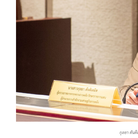
กุลยา ตันต