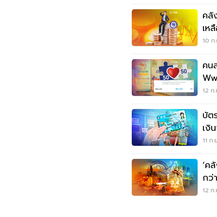
คลั
เหล
10 ก.
คนล
Www.ค
เงิ
12 ก.
บัต
เงิ
เช็
11 ก.
‘คลั
กว่
12 ก.