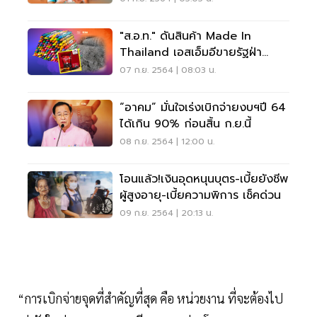
"ส.อ.ท." ดันสินค้า Made In
Thailand เอสเอ็มอีขายรัฐฝ่า
วิกฤตโควิดทั้งปีแสนล.
07 ก.ย. 2564 | 08:03 น.
“อาคม” มั่นใจเร่งเบิกจ่ายงบฯปี 64
ได้เกิน 90% ก่อนสิ้น ก.ย.นี้
08 ก.ย. 2564 | 12:00 น.
โอนแล้ว!เงินอุดหนุนบุตร-เบี้ยยังชีพ
ผู้สูงอายุ-เบี้ยความพิการ เช็คด่วน
09 ก.ย. 2564 | 20:13 น.
“การเบิกจ่ายจุดที่สำคัญที่สุด คือ หน่วยงาน ที่จะต้องไป