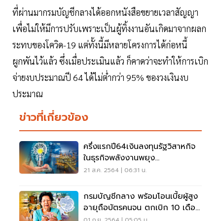
ที่ผ่านมากรมบัญชีกลางได้ออกหนังสือขยายเวลาสัญญา
เพื่อไม่ให้มีการปรับเพราะเป็นผู้ทิ้งงานอันเกิดมาจากผลก
ระทบของโควิด-19 แต่ทั้งนี้มีหลายโครงการได้ก่อหนี้
ผูกพันไว้แล้ว ซึ่งเมื่อประเมินแล้ว ก็คาดว่าจะทำให้การเบิก
จ่ายงบประมาณปี 64 ได้ไม่ต่ำกว่า 95% ของวงเงินงบ
ประมาณ
ข่าวที่เกี่ยวข้อง
ครึ่งแรกปี64เงินลงทุนรัฐวิสาหกิจ
ในธุรกิจพลังงานพยุง
เศรษฐกิจ1แสนล้าน
21 ส.ค. 2564 | 06:31 น.
กรมบัญชีกลาง พร้อมโอนเบี้ยผู้สูง
อายุถือบัตรคนจน ตกเบิก 10 เดือน
3 ก.ย.นี้
01 ก.ย. 2564 | 05:05 น.