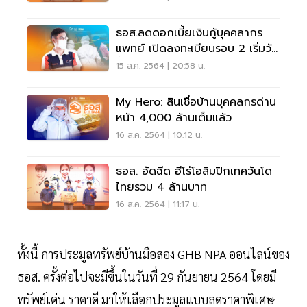
ธอส.ลดดอกเบี้ยเงินกู้บุคคลากร
แพทย์ เปิดลงทะเบียนรอบ 2 เริ่มวัน
นี้ 8.30 น.
15 ส.ค. 2564 | 20:58 น.
My Hero: สินเชื่อบ้านบุคคลกรด่าน
หน้า 4,000 ล้านเต็มแล้ว
16 ส.ค. 2564 | 10:12 น.
ธอส. อัดฉีด ฮีโร่โอลิมปิกเทควันโด
ไทยรวม 4 ล้านบาท
16 ส.ค. 2564 | 11:17 น.
ทั้งนี้ การประมูลทรัพย์บ้านมือสอง GHB NPA ออนไลน์ของ
ธอส. ครั้งต่อไปจะมีขึ้นในวันที่ 29 กันยายน 2564 โดยมี
ทรัพย์เด่น ราคาดี มาให้เลือกประมูลแบบลดราคาพิเศษ