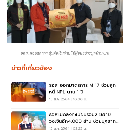
ธอส. มอบสลากฯ ลุ้นต่อเงินล้าน ให้ผู้ชนะประมูลบ้าน 8/8
ข่าวที่เกี่ยวข้อง
ธอส. ออกมาตรการ M 17 ช่วยลูก
หนี้ NPL นาน 1 ปี
13 ส.ค. 2564 | 10:00 น.
ธอส.เปิดลงทะเบียนรอบ2 ขยาย
วงเงินอีก4,000 ล้าน ช่วยบุคลากร
การแพทย์ สู้โควิด
15 ส.ค. 2564 | 03:25 น.