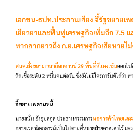
เอกชน-ธปท.ประสานเสียง จี้รัฐขยายเพดา
เยียวยาและฟื้นฟูเศรษฐกิจเพิ่มอีก 7.5
หากลากยาวถึง ก.ย.เศรษฐกิจเสียหายไม่
ศบค.สั่งขยายเวลาล็อกดาวน์ 29 พื้นที่สีแดงเข้ม
ออกไปอี
ติดเชื้อระดับ 2 หมื่นคนต่อวัน ซึ่งยังไม่มีใครการันตีได้ว่า
จี้ขยายเพดานหนี้
นายสนั่น อังอุบลกุล ประธานกรรมการ
หอการค้าไทยและ
ขยายเวลาล็อกดาวน์เป็นไปตามที่หลายฝ่ายคาดเดาไว้ เพราะตั