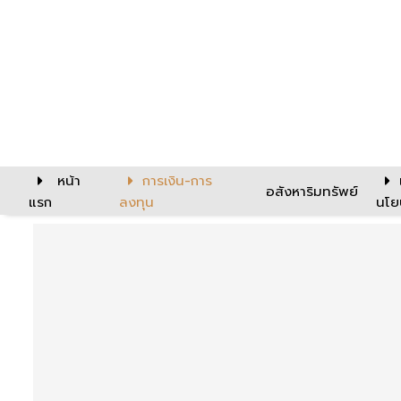
หน้า
การเงิน-การ
อสังหาริมทรัพย์
แรก
ลงทุน
นโย