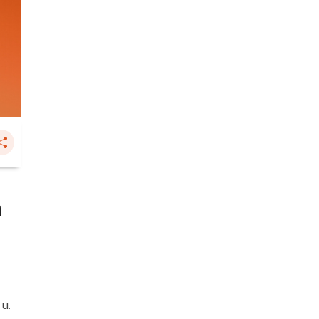
ก
 น.