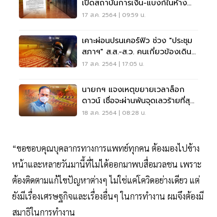
เปิดสถาบันการเงิน-แบงก์ในห้าง
เริ่ม 18 ส.ค.นี้
17 ส.ค. 2564 | 09:59 น.
เคาะผ่อนปรนเคอร์ฟิว ช่วง "ประชุม
สภาฯ" ส.ส.-ส.ว. คนเกี่ยวข้องเดิน
ทางได้
17 ส.ค. 2564 | 17:05 น.
นายกฯ แจงเหตุขยายเวลาล็อก
ดาวน์ เชื่อจะผ่านพ้นจุดเลวร้ายที่สุด
สิ้น ส.ค.
18 ส.ค. 2564 | 08:28 น.
“ขอขอบคุณบุคลากรทางการแพทย์ทุกคน ต้องมองไปข้าง
หน้าและหลายวันมานี้ที่ไม่ได้ออกมาพบสื่อมวลชน เพราะ
ต้องติดตามแก้ไขปัญหาต่างๆ ไม่ใช่แค่โควิดอย่างเดียว แต่
ยังมีเรื่องเศรษฐกิจและเรื่องอื่นๆ ในการทำงาน ผมจึงต้องมี
สมาธิในการทำงาน