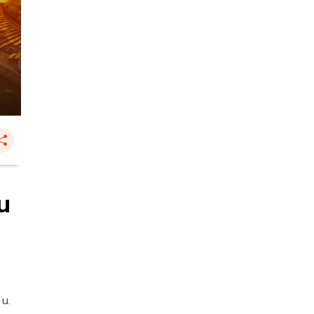
น
 น.