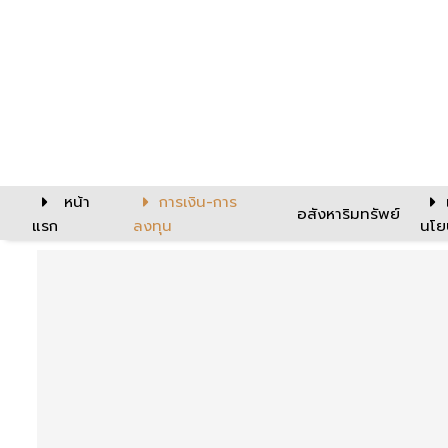
หน้า
การเงิน-การ
อสังหาริมทรัพย์
แรก
ลงทุน
นโย