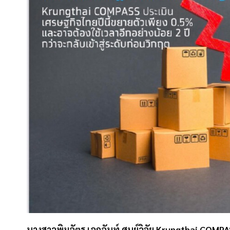
นางสาวพิมฉัตร เอกฉันท์
ศูนย์วิจัย Krungthai COMP