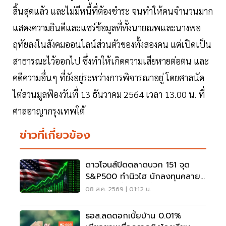
สิ้นสุดแล้ว และไม่มีหนี้ที่ต้องชำระ จนทำให้คนจำนวนมาก
แสดงความยินดีและแชร์ข้อมูลที่ทั้งนายณพและนางพอ
ฤทัยลงในสังคมออนไลน์ส่วนตัวของทั้งสองคน แต่เปิดเป็น
สาธารณะไว้ออกไป ซึ่งทำให้เกิดความเสียหายต่อตน และ
คดีความอื่นๆ ที่ยังอยู่ระหว่างการพิจารณาอยู่ โดยศาลนัด
ไต่สวนมูลฟ้องวันที่ 13 ธันวาคม 2564 เวลา 13.00 น. ที่
ศาลอาญากรุงเทพใต้
ข่าวที่เกี่ยวข้อง
ดาวโจนส์ปิดตลาดบวก 151 จุด
S&P500 ทำนิวไฮ นักลงทุนคลาย
กังวลเฟดขึ้นดอกเบี้ย
08 ส.ค. 2569 | 01:12 น.
ธอส.ลดดอกเบี้ยบ้าน 0.01%