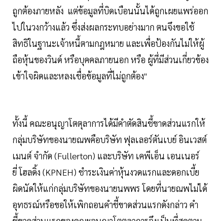
ถูกต้องภายหลัง แต่ข้อมูลที่บิดเบือนนั้นได้ถูกเผยแพร่ออก
ไปในวงกว้างแล้ว ซึ่งส่งผลกระทบอย่างมาก ตนจึงขอใช้
สิทธิในฐานะเจ้าหนี้ตามกฎหมาย และเพื่อป้องกันไม่ให้ผู้
ถือหุ้นของวินด์ หรือบุคคลภายนอก หรือ ผู้ที่มีส่วนเกี่ยวข้อง
เข้าใจผิดและหลงเชื่อข้อมูลที่ไม่ถูกต้อง"
ทั้งนี้ คณะอนุญาโตตุลาการได้มีคำตัดสินชี้ขาดส่วนแรกให้
กลุ่มบริษัทของนายณพคือบริษัท ฟุลเลอร์ตันเบย์ อินเวสต์
เมนต์ จำกัด (Fullerton) และบริษัท เคพีเอ็น เอนเนอร์
ยี่ โฮลดิ้ง (KPNEH) ชำระเงินค่าหุ้นงวดแรกและดอกเบี้ย
ผิดนัดให้แก่กลุ่มบริษัทของนายนพพร โดยที่นายณพไม่ได้
อุทธรณ์หรือขอให้เพิกถอนคำชี้ขาดส่วนแรกดังกล่าว คำ
ชี้ขาดส่วนแรกของคณะอนุญาโตตุลาการจึงเป็นที่สุดตาม