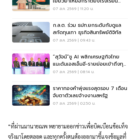
เยียวยาเหยื่อกราดยิงโรงเรียน
จ.นนทบุรี
07 ส.ค. 2569 | 11:20 น.
ก.ล.ต. ร่วม ธปท.ยกระดับกับดูแล
สกัดทุนเทา ธุรกิจสินทรัพย์ดิจิทัล
07 ส.ค. 2569 | 09:43 น.
“สุวัจน์”ชู AI พลิกเศรษฐกิจไทย
แนะดันเอสเอ็มอี-รายย่อยเข้าถึงทุน
ฝ่าวิกฤต
07 ส.ค. 2569 | 08:14 น.
ราคาทองคำพุ่งแรงสุดรอบ 7 เดือน
จับตาตัวเลขจ้างงานสหรัฐ
07 ส.ค. 2569 | 02:50 น.
“ที่ผ่านมานายณพ พยายามออกข่าวเพื่อบิดเบือนข้อเท็จ
จริงมาโดยตลอด และทุกครั้งตนต้องออกมาชี้แจงข้อมูลที่