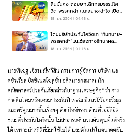
สินมั่นคง ถอยยกเลิกกรมธรรม์โค
วิด พรรคกล้า แนะอย่าชะล่าใจ เปิด
ช่องทางรักษาผลประโยชน์
18 ก.ค. 2564 | 04:48 น.
โดนบริษัทประกันโควิดเท "ทีมทนาย-
พรรคกล้า"แนะช่องทางรักษาผล
ประโยชน์
18 ก.ค. 2564 | 04:48 น.
นายพิเชฐ เจียรมณีทวีสิน กรรมการผู้จัดการ บริษัท แอ
คชัวเรียล บิสซิเนสโซลูชั่น อดีตนายกสมาคมนัก
คณิตศาสตร์ประกันภัยกล่าวกับ“ฐานเศรษฐกิจ” ว่า การ
จ่ายสินไหมหรือเคลมประกันปี 2564 มีแนวโน้มจะวิ่งสูง
และทวีคูณมากขึ้นเรื่อยๆ ด้วยปัจจัยรอบด้านที่ไม่มีลิมิต
ขณะที่ประกันโควิดนั้น ไม่สามารถคำนวณต้นทุนที่แท้จริง
ได้ เพราะนำสถิติที่มีมาใช้ไม่ได้ และตัวแปรในอนาคตผัน