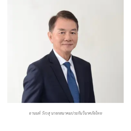
อานนท์ วังวสุ นายกสมาคมประกันวินาศภัยไทย