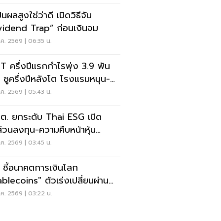
ปันผลสูงใช่ว่าดี เปิดวิธีจับ
vidend Trap” ก่อนเงินจม
ค. 2569 | 06:35 น.
T ครึ่งปีแรกกำไรพุ่ง 3.9 พัน
น ชูครึ่งปีหลังโต โรงแรมหนุน-
ลดภาระหนี้
ค. 2569 | 05:43 น.
.ต. ยกระดับ Thai ESG เปิด
ส่วนลงทุน-ความคืบหน้าหุ้น
MP+
ค. 2569 | 03:45 น.
 ชี้อนาคตการเงินโลก
ablecoins" ตัวเร่งเปลี่ยนผ่าน
บชำระเงิน
ค. 2569 | 03:22 น.