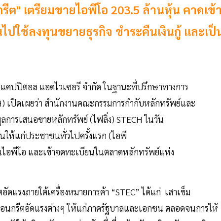
รีต" เตรียมขายไอพีโอ 203.5 ล้านหุ้น คาดเข้
ไปใช้ลงทุนขยายธุรกิจ ชำระคืนเงินกู้ และเป็
ย์ แคปปิตอล แอดไวเซอรี จำกัด ในฐานะที่ปรึกษาทางการ
H) เปิดเผยว่า สำนักงานคณะกรรมการกำกับหลักทรัพย์และ
มูลการเสนอขายหลักทรัพย์ (ไฟลิ่ง) STECH ในวัน
นให้แก่ประชาชนทั่วไปครั้งแรก (ไอพี
ุ้นไอพีโอ และเข้าจดทะเบียนในตลาดหลักทรัพย์แห่ง
ัดแรงภายใต้เครื่องหมายการค้า “STEC” ได้แก่ เสาเข็ม
คอนกรีตอัดแรงต่างๆ ให้แก่ภาครัฐบาลและเอกชน ตลอดจนการให้