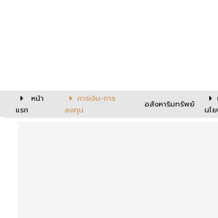
หน้า
การเงิน-การ
อสังหาริมทรัพย์
แรก
ลงทุน
นโย