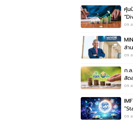
หุ้น
“Di
09 ส.
MIN
ล้า
ลุย
09 ส.
ก.ล
สัด
JU
09 ส.
IMF
"St
ระบ
09 ส.