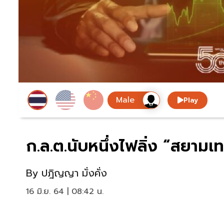
Play
ก.ล.ต.นับหนึ่งไฟลิ่ง “สยาม
By
ปฎิญญา มั่งคั่ง
16 มิ.ย. 64 | 08:42 น.