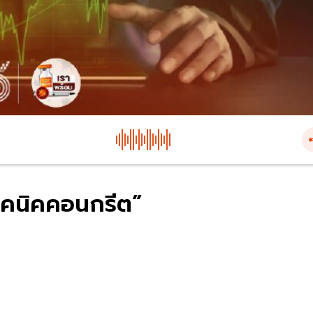
เทคนิคคอนกรีต”