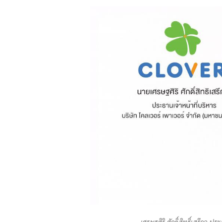
เศรษฐศิริ ศักดิ์สิทธิ์เสรีกุล ป