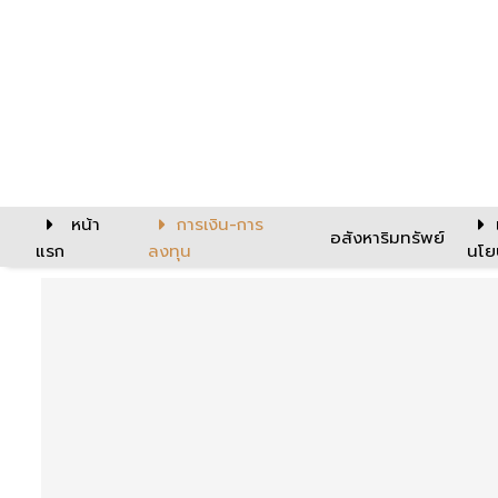
หน้า
การเงิน-การ
อสังหาริมทรัพย์
แรก
ลงทุน
นโย