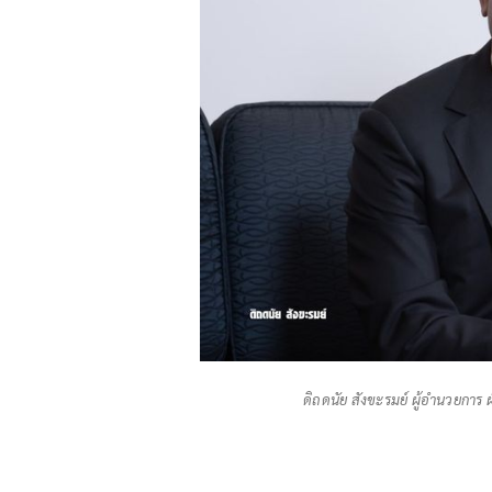
ดิถดนัย สังขะรมย์ ผู้อำนวยการ ฝ