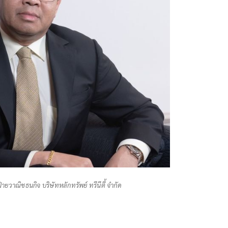
่ายวาณิชธนกิจ บริษัทหลักทรัพย์ ทรีนีตี้ จำกัด