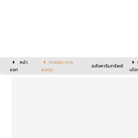
หน้า
การเงิน-การ
อสังหาริมทรัพย์
แรก
ลงทุน
นโย