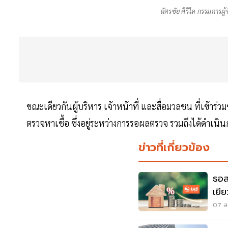
ฉัตรชัย ศิริไล กรรมการ
ขณะเดียวกันผู้บริหาร เจ้าหน้าที่ และสื่อมวลชน ที่เข้า
ตรวจหาเชื้อ ซึ่งอยู่ระหว่างการรอผลตรวจ รวมถึงได้ดำเนิน
ข่าวที่เกี่ยวข้อง
ธอส
เยี
จ.น
07 ส.