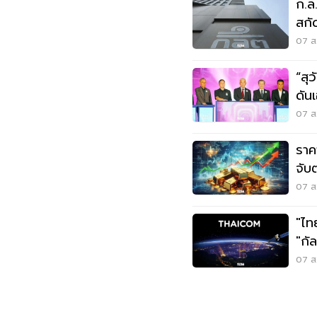
ก.ล
สกัด
07 ส.
“สุ
ดันเ
วิก
07 ส.
ราค
จับ
07 ส.
"ไท
"กั
07 ส.