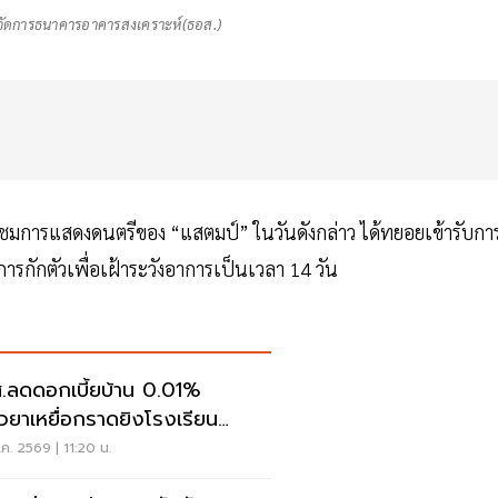
ผู้จัดการธนาคารอาคารสงเคราะห์(ธอส.)
ร่วมชมการแสดงดนตรีของ “แสตมป์” ในวันดังกล่าว ได้ทยอยเข้ารับกา
การกักตัวเพื่อเฝ้าระวังอาการเป็นเวลา 14 วัน
.ลดดอกเบี้ยบ้าน 0.01%
ยวยาเหยื่อกราดยิงโรงเรียน
นทบุรี
ค. 2569 | 11:20 น.