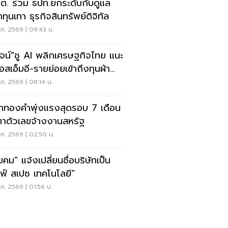
.ต. ร่วม ธปท.ยกระดับกับดูแล
ทุนเทา ธุรกิจสินทรัพย์ดิจิทัล
ค. 2569 | 09:43 น.
วัจน์”ชู AI พลิกเศรษฐกิจไทย แนะ
อสเอ็มอี-รายย่อยเข้าถึงทุนฝ่า
ฤต
ค. 2569 | 08:14 น.
าทองคำพุ่งแรงสุดรอบ 7 เดือน
ตาตัวเลขจ้างงานสหรัฐ
ค. 2569 | 02:50 น.
ยคม" แจ้งเปลี่ยนชื่อบริษัทเป็น
ลฟ์ สเปซ เทคโนโลยี"
ค. 2569 | 01:56 น.