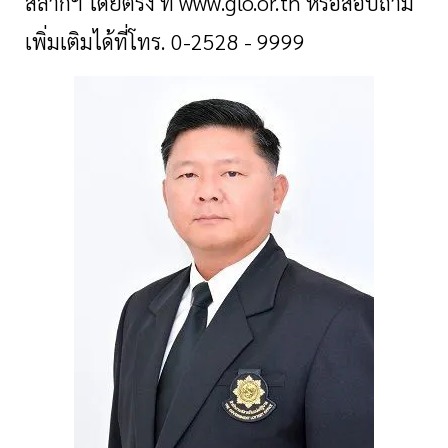
สลากฯ โดยตรง ที่
www.glo.or.th หรือสอบถาม
เพิ่มเติมได้ที่โทร. 0-2528 - 9999