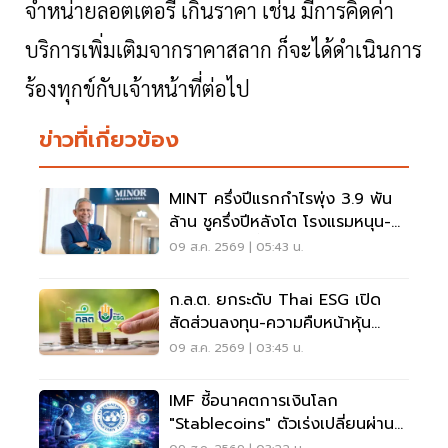
จำหน่ายลอตเตอรี่ เกินราคา เช่น มีการคิดค่า
บริการเพิ่มเติมจากราคาสลาก ก็จะได้ดำเนินการ
ร้องทุกข์กับเจ้าหน้าที่ต่อไป
ข่าวที่เกี่ยวข้อง
MINT ครึ่งปีแรกกำไรพุ่ง 3.9 พัน
ล้าน ชูครึ่งปีหลังโต โรงแรมหนุน-
ลุยลดภาระหนี้
09 ส.ค. 2569 | 05:43 น.
ก.ล.ต. ยกระดับ Thai ESG เปิด
สัดส่วนลงทุน-ความคืบหน้าหุ้น
JUMP+
09 ส.ค. 2569 | 03:45 น.
IMF ชี้อนาคตการเงินโลก
"Stablecoins" ตัวเร่งเปลี่ยนผ่าน
ระบบชำระเงิน