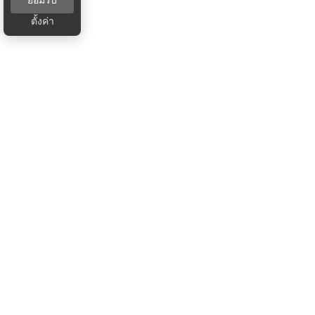
ยอมรับ
ตั้งค่า