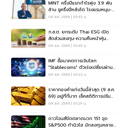
MINT ครึ่งปีแรกกำไรพุ่ง 3.9 พัน
ล้าน ชูครึ่งปีหลังโต โรงแรมหนุน-
ลุยลดภาระหนี้
09 ส.ค. 2569 | 05:43 น.
ก.ล.ต. ยกระดับ Thai ESG เปิด
สัดส่วนลงทุน-ความคืบหน้าหุ้น
JUMP+
09 ส.ค. 2569 | 03:45 น.
IMF ชี้อนาคตการเงินโลก
"Stablecoins" ตัวเร่งเปลี่ยนผ่าน
ระบบชำระเงิน
09 ส.ค. 2569 | 03:22 น.
ราคาทองคำแท่งวันนี้ล่าสุด (9 ส.ค.
69) อยู่ที่กี่บาท เช็คสถิติการปรับ
ขึ้น-ลง
09 ส.ค. 2569 | 01:29 น.
ดาวโจนส์ปิดตลาดบวก 151 จุด
S&P500 ทำนิวไฮ นักลงทุนคลาย