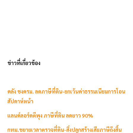
ข่าวที่เกี่ยวข้อง
คลัง ชงครม. ลดภาษีที่ดิน-ยกเว้นค่าธรรมเนียมการโอน
สัปดาห์หน้า
แลนด์ลอร์ดตีพุง ภาษีที่ดิน ลดยาว 90%
กทม.ขยายเวลาตรวจที่ดิน-สิ่งปลูกสร้างเสียภาษีถึงสิ้น