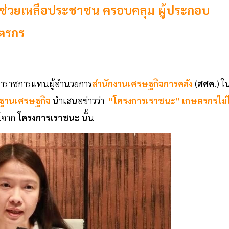
ด ช่วยเหลือประชาชน ครอบคลุม ผู้ประกอบ
ษตรกร
ักษาราชการแทนผู้อำนวยการ
สำนักงานเศรษฐกิจการคลัง
(
สศค
.) ใ
์ฐานเศรษฐกิจ
นำเสนอข่าวว่า
“โครงการเราชนะ” เกษตรกรไม่ไ
น์จาก
โครงการเราชนะ
นั้น