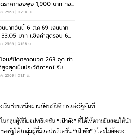
ดราคาทองพุ่ง 1,900 บาท ทอง
พรรณขาย 67,950 บาท
ค. 2569 | 02:08 น.
เงินบาทวันนี้ 6 ส.ค.69 เงินบาท
 33.05 บาท แข็งค่าสุดรอบ 6
ดาห์
ค. 2569 | 01:58 น.
โจนส์ปิดตลาดบวก 263 จุด ทำ
ติสูงสุดเป็นประวัติการณ์ รับ
วดีสหรัฐฯ-อิหร่าน
ค. 2569 | 01:11 น.
วงเงินช่วยเหลือผ่านบัตรสวัสดิการแห่งรัฐทันที
นกลุ่มผู้ที่มีแอปพลิเคชัน
“เป๋าตัง”
ที่ได้ให้ความยินยอมให้นำ
รัฐได้ (กลุ่มผู้ที่มีแอปพลิเคชัน
“เป๋าตัง”
) โดยไม่ต้องลง