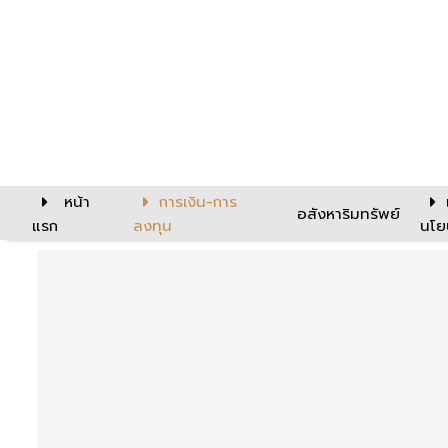
หน้า
การเงิน-การ
อสังหาริมทรัพย์
แรก
ลงทุน
นโย