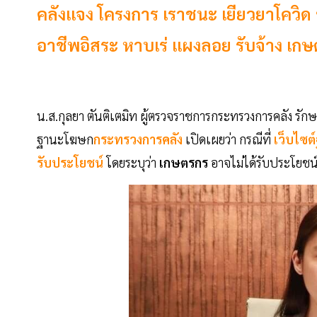
คลังแจง โครงการ เราชนะ เยียวยาโควิ
อาชีพอิสระ หาบเร่ แผงลอย รับจ้าง เก
น.ส.กุลยา ตันติเตมิท ผู้ตรวจราชการกระทรวงการคลัง ร
ฐานะโฆษก
กระทรวงการคลัง
เปิดเผยว่า กรณีที่
เว็บไซต
รับประโยชน์
โดยระบุว่า
เกษตรกร
อาจไม่ได้รับประโยช