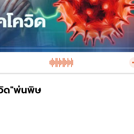
วิด"พ่นพิษ