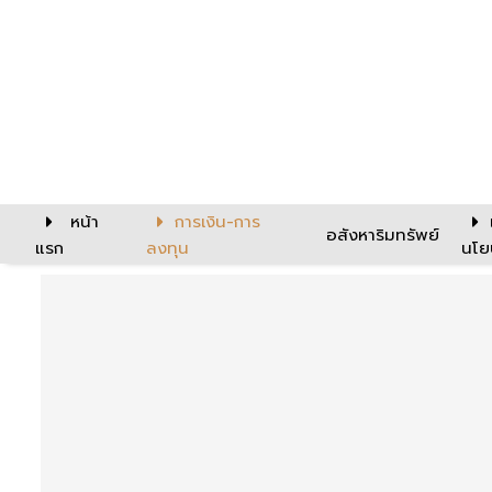
หน้า
การเงิน-การ
อสังหาริมทรัพย์
แรก
ลงทุน
นโย