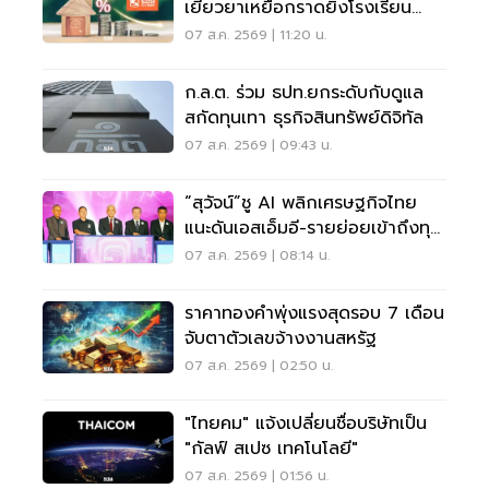
เยียวยาเหยื่อกราดยิงโรงเรียน
จ.นนทบุรี
07 ส.ค. 2569 | 11:20 น.
ก.ล.ต. ร่วม ธปท.ยกระดับกับดูแล
สกัดทุนเทา ธุรกิจสินทรัพย์ดิจิทัล
07 ส.ค. 2569 | 09:43 น.
“สุวัจน์”ชู AI พลิกเศรษฐกิจไทย
แนะดันเอสเอ็มอี-รายย่อยเข้าถึงทุน
ฝ่าวิกฤต
07 ส.ค. 2569 | 08:14 น.
ราคาทองคำพุ่งแรงสุดรอบ 7 เดือน
จับตาตัวเลขจ้างงานสหรัฐ
07 ส.ค. 2569 | 02:50 น.
"ไทยคม" แจ้งเปลี่ยนชื่อบริษัทเป็น
"กัลฟ์ สเปซ เทคโนโลยี"
07 ส.ค. 2569 | 01:56 น.