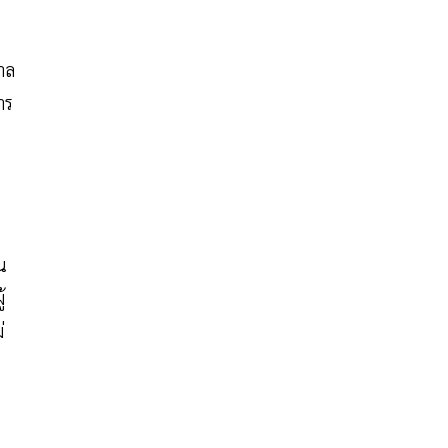
าล
าร
น
้
่