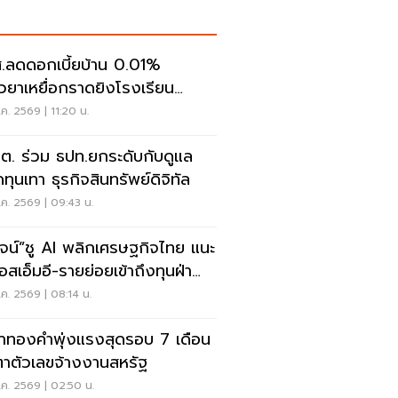
.ลดดอกเบี้ยบ้าน 0.01%
ยวยาเหยื่อกราดยิงโรงเรียน
นทบุรี
ค. 2569 | 11:20 น.
.ต. ร่วม ธปท.ยกระดับกับดูแล
ทุนเทา ธุรกิจสินทรัพย์ดิจิทัล
ค. 2569 | 09:43 น.
วัจน์”ชู AI พลิกเศรษฐกิจไทย แนะ
อสเอ็มอี-รายย่อยเข้าถึงทุนฝ่า
ฤต
ค. 2569 | 08:14 น.
าทองคำพุ่งแรงสุดรอบ 7 เดือน
ตาตัวเลขจ้างงานสหรัฐ
ค. 2569 | 02:50 น.