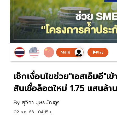
Play
เช็กเงื่อนไขช่วย"เอสเอ็มอี"เ
สินเชื่อล็อตใหม่ 1.75 แสนล้า
By
สุวิภา บุษยบัณฑูร
02 ธ.ค. 63 | 04:15 น.