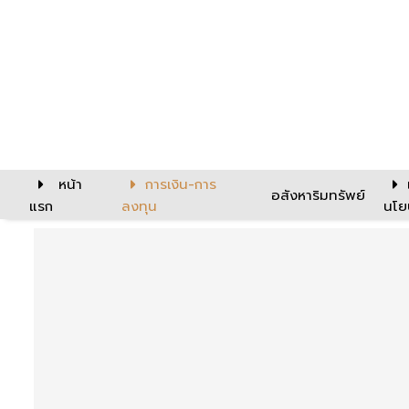
หน้า
การเงิน-การ
อสังหาริมทรัพย์
แรก
ลงทุน
นโย