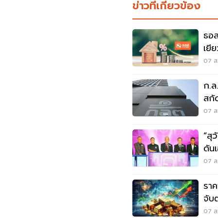
ข่าวที่เกี่ยวข้อง
ธอส
เยี
จ.น
07 ส.
ก.ล
สกัด
07 ส.
“สุ
ดันเ
วิก
07 ส.
ราค
จับ
07 ส.