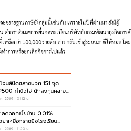
ะขยายฐานภาษียังกลุ่มนี้เช่นกัน เพราะในปีที่ผ่านมา ยังมีผู้
ั้น ต่ำกว่าตัวเลขการยื่นจดทะเบียนบริษัทกับกรมพัฒนาธุรกิจการค้
ที่เหลือกว่า 100,000 รายดังกล่าว กลับเข้าสู่ระบบภาษีให้หมด โดย
ยังทำการหรือยกเลิกกิจการไปแล้ว
โจนส์ปิดตลาดบวก 151 จุด
500 ทำนิวไฮ นักลงทุนคลาย
วลเฟดขึ้นดอกเบี้ย
ค. 2569 | 01:12 น.
.ลดดอกเบี้ยบ้าน 0.01%
ยวยาเหยื่อกราดยิงโรงเรียน
นทบุรี
ค. 2569 | 11:20 น.