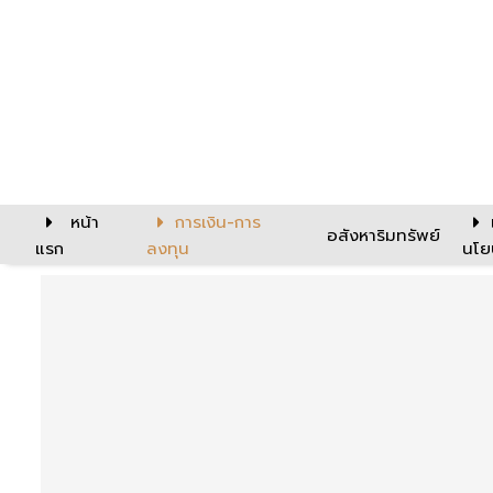
หน้า
การเงิน-การ
อสังหาริมทรัพย์
แรก
ลงทุน
นโย