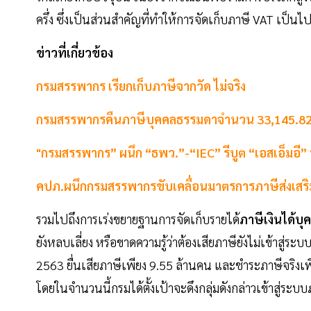
ครึ่ง ซึ่งเป็นส่วนสำคัญที่ทำให้การจัดเก็บภาษี VAT เป็
ข่าวที่เกี่ยวข้อง
กรมสรรพากร เรียกเก็บภาษีจากวัด ไม่จริง
กรมสรรพากรคืนภาษีบุคคลธรรมดาจำนวน 33,145.82
"กรมสรรพากร” ผนึก “ธพว.”-“IEC” รีบูต “เอสเอ็มอี” ท
คปภ.ผนึกกรมสรรพากรขับเคลื่อนมาตรการภาษีส่งเสร
รวมไปถึงการเร่งขยายฐานการจัดเก็บรายได้
ภาษีเงินได้บ
ยังหลบเลี่ยง หรือขาดความรู้ว่าต้องเสียภาษียังไม่เข้า
2563 ยื่นเสียภาษีเพียง 9.55 ล้านคน และชำระภาษีจริงเพีย
โดยในจำนวนนี้กรมได้ตั้งเป้าจะดึงกลุ่มดังกล่าวเข้าสู่ระบบ