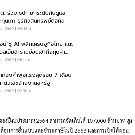
.ต. ร่วม ธปท.ยกระดับกับดูแล
ทุนเทา ธุรกิจสินทรัพย์ดิจิทัล
ค. 2569 | 09:43 น.
วัจน์”ชู AI พลิกเศรษฐกิจไทย แนะ
อสเอ็มอี-รายย่อยเข้าถึงทุนฝ่า
ฤต
ค. 2569 | 08:14 น.
าทองคำพุ่งแรงสุดรอบ 7 เดือน
ตาตัวเลขจ้างงานสหรัฐ
ค. 2569 | 02:50 น.
กของปีงบประมาณ 2564 สามารถจัดเก็บได้ 107,000 ล้านบาท สูง
การเลื่อนการยื่นแบบและชำระภาษีในปี 2563 และการเปิดให้ผ่อน