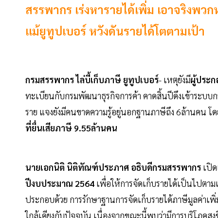
สรรพากร เร่งหารายได้เพิ่ม เอาจริงพวกหลบ
แม้ยูทูปเบอร์ หวังดันรายได้โตตามเป้า
กรมสรรพากร ไล่บี้เก็บภาษี ยูทูปเบอร์
- เหตุยังมี
ผู้ประก
ทะเบียนกับกรมพัฒนาธุรกิจการค้า คาดสิ้นปีดึงเข้าระบบก
ราย แจงยังมีคนขาดความรู้อยู่นอกฐานภาษีถึง 6ล้านคน
ที่ยื่นเสียภาษี 9.55ล้านคน
นายเอกนิติ นิติทัณฑ์ประภาศ อธิบดีกรมสรรพากร
เปิด
ปีงบประมาณ 2564
เพื่อให้การจัดเก็บรายได้เป็นไปตาม
ประกอบด้วย การรักษาฐานการจัดเก็บรายได้ภาษีมูลค่าเพิ่ม
ใกล้เคียงกับปัจจุบัน เนื่องจากขณะนี้พบว่ามีการบริโภคสู