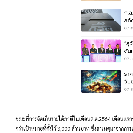
ก.ล
สกัด
07 ส.
“สุ
ดันเ
วิก
07 ส.
ราค
จับ
07 ส.
ขณะที่การจัดเก็บรายได้ภาษีในเดือนต.ค.2564 เดือนแร
กว่าเป้าหมายที่ตั้งไว้ 3,000 ล้านบาท ซึ่งสาเหตุมาจาก