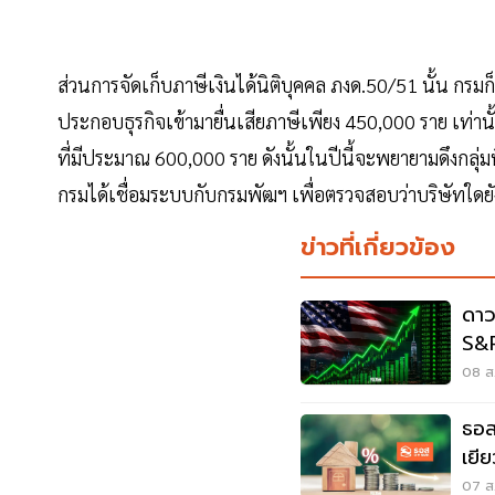
ส่วนการจัดเก็บภาษีเงินได้นิติบุคคล ภงด.50/51 นั้น กรมก็จ
ประกอบธุรกิจเข้ามายื่นเสียภาษีเพียง 450,000 ราย เท่าน
ที่มีประมาณ 600,000 ราย ดังนั้นในปีนี้จะพยายามดึงกลุ่ม
กรมได้เชื่อมระบบกับกรมพัฒฯ เพื่อตรวจสอบว่าบริษัทใด
ข่าวที่เกี่ยวข้อง
ดาว
S&P
กัง
08 ส.
ธอส
เยี
จ.น
07 ส.