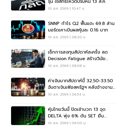
รุ่น ใช้สิทธิโหวตปรับหนี้ 13 ส.ค.
10 ส.ค. 2569 | 10:47 น.
SNNP กำไร Q2 ฟื้นแตะ 69.8 ล้าน
บอร์ดเคาะปันผลหุ้นละ 0.16 บาท
10 ส.ค. 2569 | 08:20 น.
เช็กการลงทุนสัปดาห์ละครั้ง ลด
Decision Fatigue สร้างวินัย
ลงทุน
10 ส.ค. 2569 | 08:08 น.
ค่าเงินบาทสัปดาห์นี้ 32.50-33.50
จับตาเงินเฟ้อสหรัฐฯ หลังจ้างงาน
แผ่ว
10 ส.ค. 2569 | 06:54 น.
หุ้นไทยวันนี้ ปิดเช้าบวก 13 จุด
DELTA พุ่ง 6% ดัน SET ยืน
1,625 จุด
10 ส.ค. 2569 | 06:00 น.