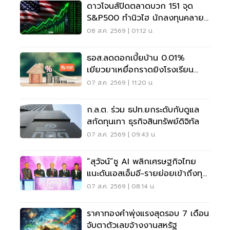
ดาวโจนส์ปิดตลาดบวก 151 จุด
S&P500 ทำนิวไฮ นักลงทุนคลาย
กังวลเฟดขึ้นดอกเบี้ย
08 ส.ค. 2569 | 01:12 น.
ธอส.ลดดอกเบี้ยบ้าน 0.01%
เยียวยาเหยื่อกราดยิงโรงเรียน
จ.นนทบุรี
07 ส.ค. 2569 | 11:20 น.
ก.ล.ต. ร่วม ธปท.ยกระดับกับดูแล
สกัดทุนเทา ธุรกิจสินทรัพย์ดิจิทัล
07 ส.ค. 2569 | 09:43 น.
“สุวัจน์”ชู AI พลิกเศรษฐกิจไทย
แนะดันเอสเอ็มอี-รายย่อยเข้าถึงทุน
ฝ่าวิกฤต
07 ส.ค. 2569 | 08:14 น.
ราคาทองคำพุ่งแรงสุดรอบ 7 เดือน
จับตาตัวเลขจ้างงานสหรัฐ