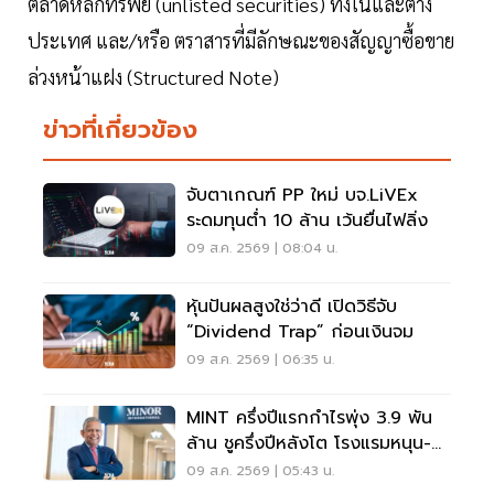
ตลาดหลักทรัพย์ (unlisted securities) ทั้งในและต่าง
ประเทศ และ/หรือ ตราสารที่มีลักษณะของสัญญาซื้อขาย
ล่วงหน้าแฝง (Structured Note)
ข่าวที่เกี่ยวข้อง
จับตาเกณฑ์ PP ใหม่ บจ.LiVEx
ระดมทุนต่ำ 10 ล้าน เว้นยื่นไฟลิ่ง
09 ส.ค. 2569 | 08:04 น.
หุ้นปันผลสูงใช่ว่าดี เปิดวิธีจับ
“Dividend Trap” ก่อนเงินจม
09 ส.ค. 2569 | 06:35 น.
MINT ครึ่งปีแรกกำไรพุ่ง 3.9 พัน
ล้าน ชูครึ่งปีหลังโต โรงแรมหนุน-
ลุยลดภาระหนี้
09 ส.ค. 2569 | 05:43 น.