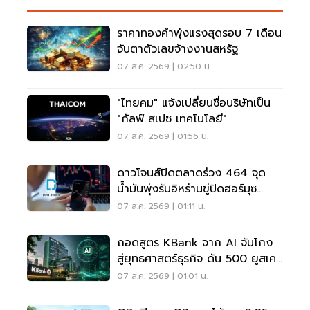
ราคาทองคำพุ่งแรงสุดรอบ 7 เดือน
จับตาตัวเลขจ้างงานสหรัฐ
07 ส.ค. 2569 | 02:50 น.
"ไทยคม" แจ้งเปลี่ยนชื่อบริษัทเป็น
"กัลฟ์ สเปซ เทคโนโลยี"
07 ส.ค. 2569 | 01:56 น.
ดาวโจนส์ปิดตลาดร่วง 464 จุด
น้ำมันพุ่งรับอิหร่านขู่ปิดฮอร์มุซ
จับตาเฟดขึ้นดอกเบี้ย
07 ส.ค. 2569 | 01:11 น.
ถอดสูตร KBank จาก AI จับโกง
สู่ยุทธศาสตร์ธุรกิจ ดัน 500 ยูสเคส
ใช้จริง
07 ส.ค. 2569 | 01:01 น.