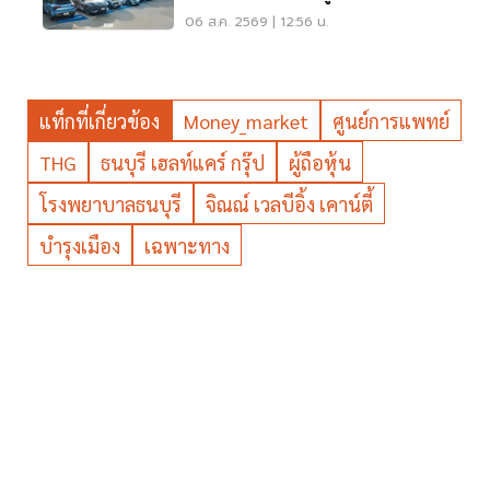
เมซอนขายนิวไฮ 117 ล้านแก้ว
06 ส.ค. 2569 | 12:56 น.
แท็กที่เกี่ยวข้อง
Money_market
ศูนย์การแพทย์
THG
ธนบุรี เฮลท์แคร์ กรุ๊ป
ผู้ถือหุ้น
โรงพยาบาลธนบุรี
จิณณ์ เวลบีอิ้ง เคาน์ตี้
บำรุงเมือง
เฉพาะทาง