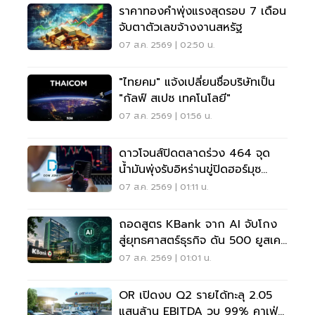
ราคาทองคำพุ่งแรงสุดรอบ 7 เดือน
จับตาตัวเลขจ้างงานสหรัฐ
07 ส.ค. 2569 | 02:50 น.
"ไทยคม" แจ้งเปลี่ยนชื่อบริษัทเป็น
"กัลฟ์ สเปซ เทคโนโลยี"
07 ส.ค. 2569 | 01:56 น.
ดาวโจนส์ปิดตลาดร่วง 464 จุด
น้ำมันพุ่งรับอิหร่านขู่ปิดฮอร์มุซ
จับตาเฟดขึ้นดอกเบี้ย
07 ส.ค. 2569 | 01:11 น.
ถอดสูตร KBank จาก AI จับโกง
สู่ยุทธศาสตร์ธุรกิจ ดัน 500 ยูสเคส
ใช้จริง
07 ส.ค. 2569 | 01:01 น.
OR เปิดงบ Q2 รายได้ทะลุ 2.05
แสนล้าน EBITDA วูบ 99% คาเฟ่อ