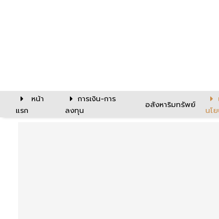
หน้า
การเงิน-การ
อสังหาริมทรัพย์
แรก
ลงทุน
นโย