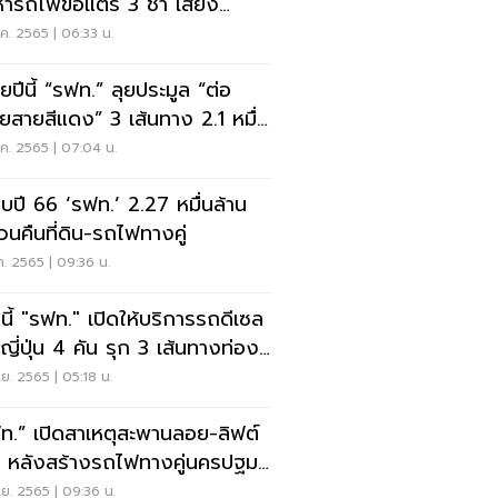
าหารถไฟขอแตร 3 ช่า เสี่ยง
ตราย
ค. 2565 | 06:33 น.
ยปีนี้ “รฟท.” ลุยประมูล “ต่อ
ยสายสีแดง” 3 เส้นทาง 2.1 หมื่น
น
ค. 2565 | 07:04 น.
งบปี 66 ‘รฟท.’ 2.27 หมื่นล้าน
เวนคืนที่ดิน-รถไฟทางคู่
ค. 2565 | 09:36 น.
.นี้ "รฟท." เปิดให้บริการรถดีเซล
ญี่ปุ่น 4 คัน รุก 3 เส้นทางท่อง
ยว
ย. 2565 | 05:18 น.
ท.” เปิดสาเหตุสะพานลอย-ลิฟต์
 หลังสร้างรถไฟทางคู่นครปฐม-
พร
ย. 2565 | 09:36 น.