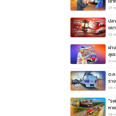
เข้
อัน
29 ส.
ปลา
ขยา
ล้า
29 ส.
ผ่า
ลุย
31 ส.
ต.ค
ราง
เที่
06 ก.
“รฟ
หาย
ชุม
08 ก.