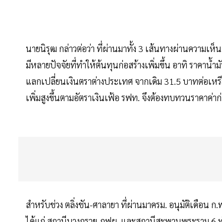
นายนิรุฒ กล่าวต่อว่า ที่ผ่านมาทั้ง 3 เส้นทางผ่านความ
มีหลายปัจจัยที่ทำให้ต้นทุนก่อสร้างเพิ่มขึ้น อาทิ ราคาน้ำม
แลกเปลี่ยนเงินตราต่างประเทศ จากเดิม 31.5 บาทต่อเหรีย
เพิ่มสูงขึ้นตามอัตราเงินเฟ้อ รฟท. จึงต้องทบทวนราคาค่าก
สำหรับช่วง ตลิ่งชัน-ศาลายา ที่ผ่านมาครม. อนุมัติเดือน ก
ได้แก่ สถานีบางกรวย-กฟผ. และสถานีสะพานพระราม 6 ทำ