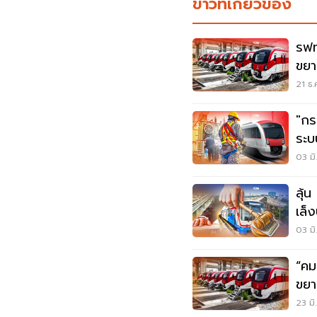
ข่าวที่เกี่ยวข้อง
รฟท
ขยา
หมื่
21 ธ.
"กร
ระบ
03 มิ
ลุ้
เล็
03 มิ
“คม
ขยา
ล้า
23 มิ