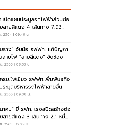
.เปิดแผนประมูลรถไฟฟ้าส่วนต่อ
ยสายสีแดง 4 เส้นทาง 7.93
นล้าน
ค. 2564 | 09:49 น.
มราง" จับมือ รฟฟท. แก้ปัญหา
บจ่ายไฟ “สายสีแดง” ขัดข้อง
.ย. 2565 | 08:03 น.
น ครม.ไฟเขียว รฟฟท.เพิ่มพันธกิจ
งประมูลบริหารรถไฟฟ้าสายอื่น
.ย. 2565 | 09:08 น.
นาคม” บี้ รฟท. เร่งสปีดสร้างต่อ
ยสายสีแดง 3 เส้นทาง 2.1 หมื่น
น
.ย. 2565 | 12:29 น.