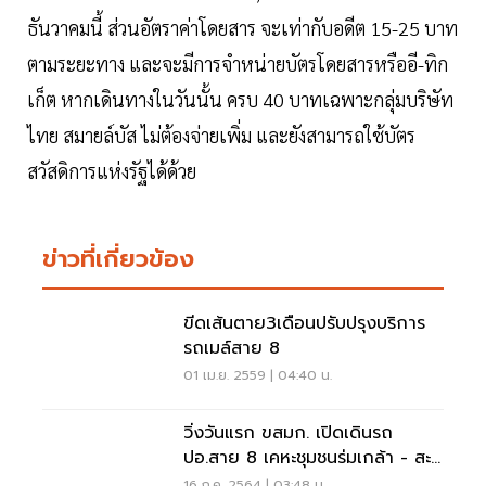
ธันวาคมนี้ ส่วนอัตราค่าโดยสาร จะเท่ากับอดีต 15-25 บาท
ตามระยะทาง และจะมีการจำหน่ายบัตรโดยสารหรืออี-ทิก
เก็ต หากเดินทางในวันนั้น ครบ 40 บาทเฉพาะกลุ่มบริษัท
ไทย สมายล์บัส ไม่ต้องจ่ายเพิ่ม และยังสามารถใช้บัตร
สวัสดิการแห่งรัฐได้ด้วย
ข่าวที่เกี่ยวข้อง
ขีดเส้นตาย3เดือนปรับปรุงบริการ
รถเมล์สาย 8
01 เม.ย. 2559 | 04:40 น.
วิ่งวันแรก ขสมก. เปิดเดินรถ
ปอ.สาย 8 เคหะชุมชนร่มเกล้า - สะ
พานพุทธฯ แทนเอกชน
16 ก.ค. 2564 | 03:48 น.