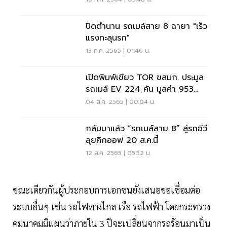
ปิดตำนาน รถเมล์สาย 8 ฉายา "เร็ว
แรงทะลุนรก"
13 ก.ค. 2565 | 01:46 น.
เปิดพิมพ์เขียว TOR ขสมก. ประมูล
รถเมล์ EV 224 คัน มูลค่า 953
ล้าน
04 ส.ค. 2565 | 00:04 น.
กลับมาแล้ว “รถเมล์สาย 8” สู่รถอีวี
ลุยคิกออฟ 20 ส.ค.นี้
12 ส.ค. 2565 | 05:52 น.
ขณะเดียวกันผู้ประกอบการเอกชนยังเสนอขอเชื่อมต่อ
ระบบอื่นๆ เช่น รถไฟทางไกล เรือ รถไฟฟ้า โดยกระทรวง
คมนาคมมีแผนว่าภายใน 3 ปีจะเปลี่ยนจากรถร้อนมาเป็น