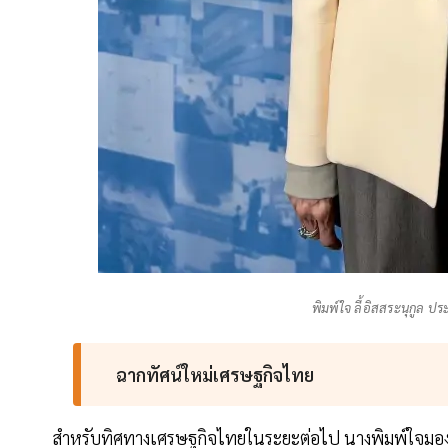
พิมพ์ใจ ลี้อิสสระนุกูล
ฉากทัศน์ใหม่เศรษฐกิจไทย
สำหรับทิศทางเศรษฐกิจไทยในระยะต่อไป นางพิมพ์ใจมอง