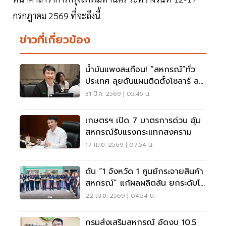
กรกฎาคม 2569 ที่จะถึงนี้
ข่าวที่เกี่ยวข้อง
น้ำมันแพงสะเทือน! “สหกรณ์”ทั่ว
ประเทศ ลุยดันแผนติดตั้งโซลาร์ ลด
ค่าใช้จ่ายสู้วิกฤต
31 มี.ค. 2569 | 05:45 น.
เกษตรฯ เปิด 7 มาตรการด่วน อุ้ม
สหกรณ์รับแรงกระแทกสงคราม
17 เม.ย. 2569 | 07:54 น.
ดัน “1 จังหวัด 1 ศูนย์กระจายสินค้า
สหกรณ์” แก้ผลผลิตล้น ยกระดับโล
จิสติกส์เกษตร
22 เม.ย. 2569 | 04:54 น.
กรมส่งเสริมสหกรณ์ อัดงบ 10.5