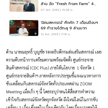
ล้าน จัด “Fresh From Farm” 4
ภาค กระตุ้นการบริโภค
07 พ.ค. 2569 | 10:38 น.
'นิคมสหกรณ์' คึกคัก 7 เดือนปีงบฯ
69 ทำรายได้ทะลุ 9 ล้านบาท
12 พ.ค. 2569 | 11:16 น.
ด้าน นายณฤทธิ์ บุญชัย รองอธิบดีกรมส่งเสริมสหกรณ์ เผย
ความคืบหน้าการเตรียมความพร้อมจัดตั้ง ศูนย์กระจาย
สินค้าสหกรณ์ (CDC Plus) ภายใต้นโยบาย 1 จังหวัด 1
ศูนย์กระจายสินค้าฯ ภายหลังการประชุมชี้แจงแนวทางการ
ขับเคลื่อนกับสหกรณ์จังหวัดทั่วประเทศผ่าน ZOOM
Meeting เมื่อเร็ว ๆ นี้ โดยระบุว่าตนได้สื่อสารทำความ
เข้าใจกับสหกรณ์จังหวัดทุกจังหวัด ถึงไทม์ไลน์ในการขับ
เคลื่อน 3 เรื่อง ซึ่งอยู่ในเรื่องเดียวกัน โดยเรื่องแรกขอให้