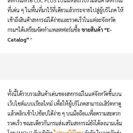
สหกรณ์หรือ CDC PLUS เป็นแหล่งรวบรวมสินค้าสหกรณ์
ที่เด่น ๆ ในพื้นที่มาไว้ที่เดียวแล้วกระจายไปสู่ผู้บริโภค ให้
เข้าถึงสินค้าสหกรณ์ได้ง่ายและรวดเร็วในแต่ละจังหวัด
กรมฯได้เตรียมจัดทำแพลตฟอร์มซื้อ
ขายสินค้า “E-
Catalog”
"
ทั้งนี้ได้รวบรวมสินค้าเด่นของสหกรณ์ในแต่จังหวัดขึ้นบน
เว็บไซต์แบบเรียลไทม์ เพื่อให้ผู้บริโภคสามารถเสิร์ตหาดู
แล้วคลิกเข้าไปช้อปได้ง่าย ๆ บนมือถือเเพื่อความสะดวก
รวดเร็ว ขณะเดียวกันกรมส่งเสริมสหกรณ์ยังได้ลงนามเอ็ม
โอยู (MOU) กับบริษัท
ไปรษณีย์ไทย
จำกัด ในการจัดส่ง