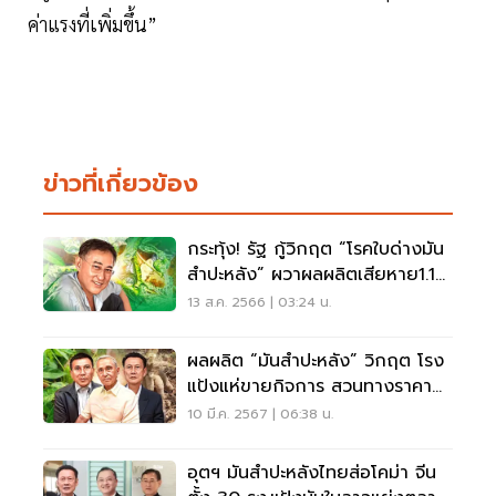
ค่าแรงที่เพิ่มขึ้น”
ข่าวที่เกี่ยวข้อง
กระทุ้ง! รัฐ กู้วิกฤต “โรคใบด่างมัน
สำปะหลัง” ผวาผลผลิตเสียหาย1.1
แสนล้าน
13 ส.ค. 2566 | 03:24 น.
ผลผลิต “มันสำปะหลัง” วิกฤต โรง
แป้งแห่ขายกิจการ สวนทางราคา
พุ่งรอบ 7 ปี
10 มี.ค. 2567 | 06:38 น.
อุตฯ มันสำปะหลังไทยส่อโคม่า จีน