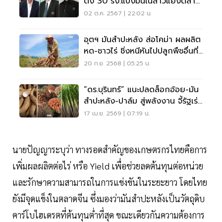
ตั้ง 30 รง.แป้งมันในลาวแย่งตลาด
โลก
02 ต.ค. 2567 | 22:02 น.
อุตฯ มันสำปะหลัง ส่อโคม่า ผลผลิต
หด-ชาวไร่ ชิ่งหนีหันไปปลูกพืชอื่นที่
ได้เงินมากกว่า
20 ก.ย. 2568 | 05:25 น.
“ดร.บุรินทร์” แนะปลดล็อกอ้อย-มัน
สำปะหลัง-ปาล์ม สู่พลังงาน จี้รัฐเร่ง
ปรับนโยบาย
17 เม.ย. 2569 | 07:19 น.
นายปัญญาระบุว่า ทางรอดสำคัญของเกษตรกรไทยคือการ
เพิ่มผลผลิตต่อไร่ หรือ Yield เพื่อช่วยลดต้นทุนต่อหน่วย
และรักษาความสามารถในการแข่งขันในระยะยาว โดยไทย
ยังมีจุดแข็งในตลาดจีน ซึ่งมองว่ามันสำปะหลังเป็นวัตถุดิบ
คาร์โบไฮเดรตที่ต้นทุนต่ำที่สุด ขณะเดียวกันความต้องการ