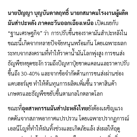
นายปัญญา บุญบันดาลฤทธิ์ นายกสมาคมโรงงานผู้ผลิต
มันสำปะหลัง ภาคตะวันออกเฉียงเหนือ
เปิดเผยกับ
“ฐานเศรษฐกิจ” ว่า การปรับขึ้นของราคามันสำปะหลังใน
ขณะนี้เกิดจากหลายปัจจัยหนุนพร้อมกัน โดยเฉพาะผลก
ระทบจากสงครามที่ทำให้ราคาน้ำมันโลกพุ่งสูง การขนส่ง
ธัญพืชหยุดชะงัก รวมถึงปัญหาปุ๋ยขาดแคลนและราคาปรับ
ขึ้นถึง 30-40% และจากข้อจำกัดด้านการขนส่งผ่านช่อง
แคบฮอร์มุซ ทำให้ต้นทุนการผลิตเพิ่มขึ้น ราคาสินค้า
เกษตรและธัญพืชขยับขึ้นตามกลไกตลาดโลก
ขณะที่
อุตสาหกรรมมันสำปะหลังไทย
ยังต้องเผชิญแรง
กดดันจากสภาพอากาศแปรปรวน โดยเฉพาะปรากฏการณ์
เอลนีโญที่ทำให้ฝนทิ้งช่วงและเกิดภัยแล้ง ส่งผลให้ฤดู