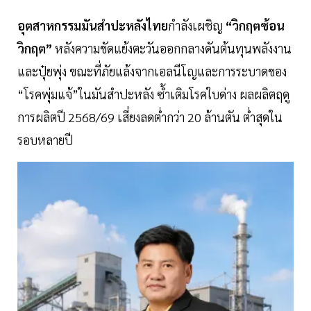
อุตสาหกรรมมันสำปะหลังไทย
กำลังเผชิญ
“วิกฤตซ้อน
วิกฤต”
หลังความขัดแย้งตะวันออกกลางดันต้นทุนพลังงาน
และปุ๋ยพุ่ง ขณะที่ภัยแล้งจากเอลนีโญและการระบาดของ
“โรคพุ่มแจ้”ในมันสำปะหลัง ซ้ำเติมโรคใบด่าง ผลผลิตฤดู
การผลิตปี 2568/69 เสี่ยงลดต่ำกว่า 20 ล้านตัน ต่ำสุดใน
รอบหลายปี