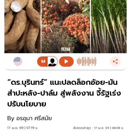
“ดร.บุรินทร์” แนะปลดล็อกอ้อย-มัน
สำปะหลัง-ปาล์ม สู่พลังงาน จี้รัฐเร่ง
ปรับนโยบาย
By
อรอุมา ศรีสมัย
17 เม.ย. 69 | 07:19 น.
อัปเดตล่าสุด :
17 เม.ย. 69 | 08:08 น.