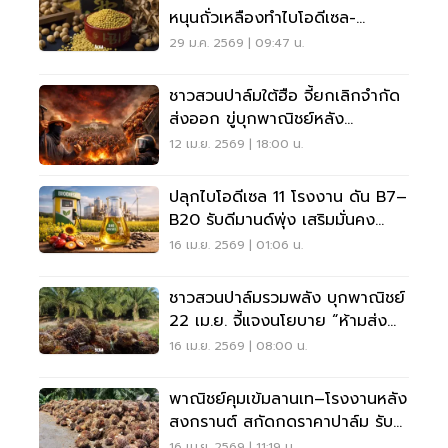
หนุนถั่วเหลืองทำไบโอดีเซล-
ข้าวโพดทำ E15 ดันราคาพุ่งยกแผง
29 ม.ค. 2569 | 09:47 น.
ชาวสวนปาล์มใต้ฮือ จี้ยกเลิกจำกัด
ส่งออก ขู่บุกพาณิชย์หลัง
สงกรานต์
12 เม.ย. 2569 | 18:00 น.
ปลุกไบโอดีเซล 11 โรงงาน ดัน B7–
B20 รับดีมานด์พุ่ง เสริมมั่นคง
พลังงานไทย
16 เม.ย. 2569 | 01:06 น.
ชาวสวนปาล์มรวมพลัง บุกพาณิชย์
22 เม.ย. จี้แจงนโยบาย “ห้ามส่ง
ออก” ฉุดราคาดิ่ง 2 บาท/กก.
16 เม.ย. 2569 | 08:00 น.
พาณิชย์คุมเข้มลานเท–โรงงานหลัง
สงกรานต์ สกัดกดราคาปาล์ม รับ
ดีมานด์พลังงานพุ่ง
16 เม.ย. 2569 | 11:19 น.