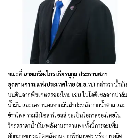
ขณะที่
นายเกรียงไกร เธียรนุกุล ประธานสภา
อุตสาหกรรมแห่งประเทศไทย (ส.อ.ท.)
กล่าวว่า น้ำมัน
บนดินจากพืชเกษตรของไทย เช่น ไบโอดีเซลจากปาล์ม
น้ำมัน และเอทานอลจากมันสำปะหลัง กากน้ำตาล และ
ข้าวโพด รวมถึงโซลาร์เซลล์ จะเป็นโอกาสของไทยใน
วิกฤตราคาน้ำมัน/พลังงานราคาแพง ทั้งนี้การจะเพิ่ม
ศักยภาพการผลิตพลังงานจากพืชเกษตร หรือการผลิต