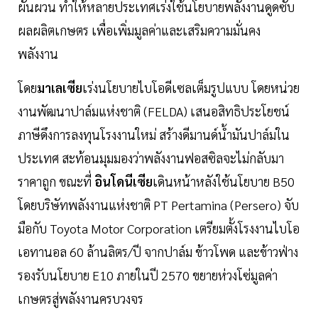
ผันผวน ทำให้หลายประเทศเร่งใช้นโยบายพลังงานดูดซับ
ผลผลิตเกษตร เพื่อเพิ่มมูลค่าและเสริมความมั่นคง
พลังงาน
โดย
มาเลเซีย
เร่งนโยบายไบโอดีเซลเต็มรูปแบบ โดยหน่วย
งานพัฒนาปาล์มแห่งชาติ (FELDA) เสนอสิทธิประโยชน์
ภาษีดึงการลงทุนโรงงานใหม่ สร้างดีมานด์น้ำมันปาล์มใน
ประเทศ สะท้อนมุมมองว่าพลังงานฟอสซิลจะไม่กลับมา
ราคาถูก ขณะที่
อินโดนีเซีย
เดินหน้าหลังใช้นโยบาย B50
โดยบริษัทพลังงานแห่งชาติ PT Pertamina (Persero) จับ
มือกับ Toyota Motor Corporation เตรียมตั้งโรงงานไบโอ
เอทานอล 60 ล้านลิตร/ปี จากปาล์ม ข้าวโพด และข้าวฟ่าง
รองรับนโยบาย E10 ภายในปี 2570 ขยายห่วงโซ่มูลค่า
เกษตรสู่พลังงานครบวงจร