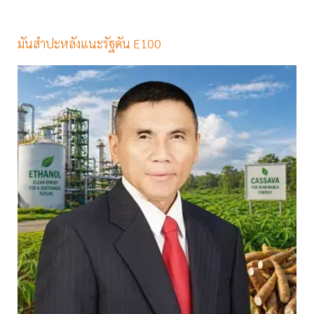
มันสำปะหลังแนะรัฐดัน E100