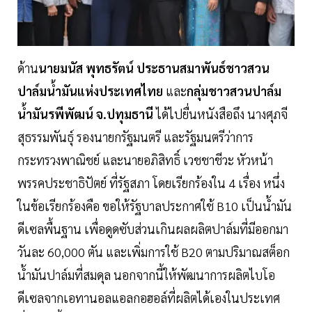
ด้าน
นายมนัส พุทธรัตน์ ประธานสมาพันธ์ชาวสวน
ปาล์มน้ำมันแห่งประเทศไทย
และ
กลุ่มชาวสวนปาล์ม
น้ำมันรพีพัฒน์ จ.ปทุมธานี
ได้ไปยื่นหนังสือถึง นางศุภจี
สุธรรมพันธุ์ รองนายกรัฐมนตรี และรัฐมนตรีว่าการ
กระทรวงพาณิชย์ และนายอภิสิทธิ์ เวชชาชีวะ หัวหน้า
พรรคประชาธิปัตย์ ที่รัฐสภา โดยเรียกร้องใน 4 เรื่อง หนึ่ง
ในข้อเรียกร้องคือ ขอให้รัฐบาลประกาศใช้ B10 เป็นน้ำมัน
ดีเซลพื้นฐาน เพื่อดูดซับส่วนเกินผลผลิตปาล์มที่มีออกมา
วันละ 60,000 ตัน และเพิ่มการใช้ B20 ตามปริมาณสต็อก
น้ำมันปาล์มที่สมดุล นอกจากนี้ให้พัฒนาการผลิตไบโอ
ดีเซลจากเอทานอลแอลกอฮอล์ที่ผลิตได้เองในประเทศ