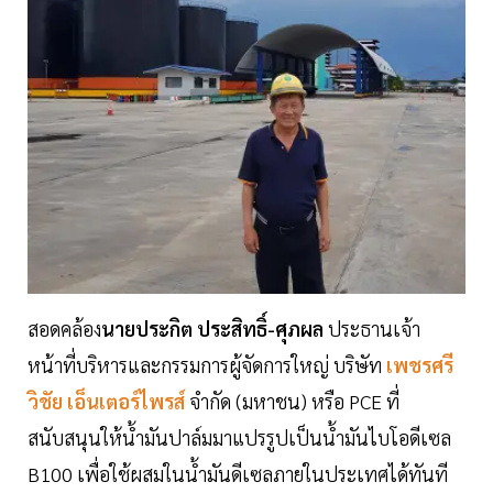
สอดคล้อง
นายประกิต ประสิทธิ์-ศุภผล
ประธานเจ้า
หน้าที่บริหารและกรรมการผู้จัดการใหญ่ บริษัท
เพชรศรี
วิชัย เอ็นเตอร์ไพรส์
จำกัด (มหาชน) หรือ PCE ที่
สนับสนุนให้น้ำมันปาล์มมาแปรรูปเป็นน้ำมันไบโอดีเซล
B100 เพื่อใช้ผสมในน้ำมันดีเซลภายในประเทศได้ทันที