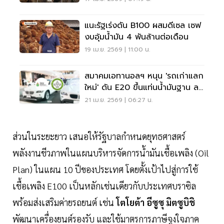
แนะรัฐเร่งดัน B100 ผสมดีเซล เซฟ
งบอุ้มน้ำมัน 4 พันล้านต่อเดือน
19 เม.ย. 2569 | 11:00 น.
สมาคมเอทานอลฯ หนุน 'รถเก่าแลก
ใหม่' ดัน E20 ขึ้นแท่นน้ำมันฐาน ลด
นำเข้าเสริมพลังงานไทย
21 เม.ย. 2569 | 06:27 น.
ส่วนในระยะยาว เสนอให้รัฐบาลกำหนดยุทธศาสตร์
พลังงานชีวภาพในแผนบริหารจัดการน้ำมันเชื้อเพลิง (Oil
Plan) ในแผน 10 ปีของประเทศ โดยตั้งเป้าไปสู่การใช้
เชื้อเพลิง E100 เป็นหลักเช่นเดียวกับประเทศบราซิล
พร้อมส่งเสริมค่ายรถยนต์ เช่น
โตโยต้า อีซูซุ มิตซูบิชิ
พัฒนาเครื่องยนต์รองรับ และใช้มาตรการภาษีจูงใจภาค