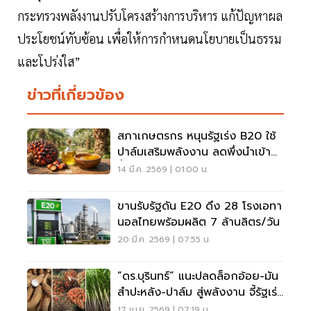
กระทรวงพลังงานปรับโครงสร้างการบริหาร แก้ปัญหาผล
ประโยชน์ทับซ้อน เพื่อให้การกำหนดนโยบายเป็นธรรม
และโปร่งใส”
ข่าวที่เกี่ยวข้อง
สภาเกษตรกร หนุนรัฐเร่ง B20 ใช้
ปาล์มเสริมพลังงาน ลดพึ่งนำเข้า
น้ำมัน
14 มี.ค. 2569 | 01:00 น.
ขานรับรัฐดัน E20 ดึง 28 โรงเอทา
นอลไทยพร้อมผลิต 7 ล้านลิตร/วัน
20 มี.ค. 2569 | 07:55 น.
“ดร.บุรินทร์” แนะปลดล็อกอ้อย-มัน
สำปะหลัง-ปาล์ม สู่พลังงาน จี้รัฐเร่ง
ปรับนโยบาย
17 เม.ย. 2569 | 07:19 น.