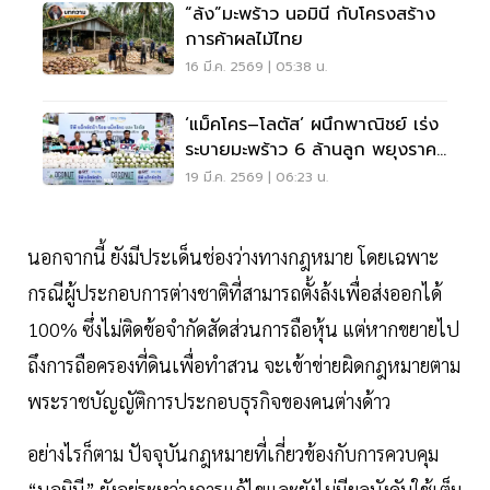
“ล้ง”มะพร้าว นอมินี กับโครงสร้าง
การค้าผลไม้ไทย
16 มี.ค. 2569 | 05:38 น.
‘แม็คโคร–โลตัส’ ผนึกพาณิชย์ เร่ง
ระบายมะพร้าว 6 ล้านลูก พยุงราคา
เกษตรกร
19 มี.ค. 2569 | 06:23 น.
นอกจากนี้ ยังมีประเด็นช่องว่างทางกฎหมาย โดยเฉพาะ
กรณีผู้ประกอบการต่างชาติที่สามารถตั้งล้งเพื่อส่งออกได้
100% ซึ่งไม่ติดข้อจำกัดสัดส่วนการถือหุ้น แต่หากขยายไป
ถึงการถือครองที่ดินเพื่อทำสวน จะเข้าข่ายผิดกฎหมายตาม
พระราชบัญญัติการประกอบธุรกิจของคนต่างด้าว
อย่างไรก็ตาม ปัจจุบันกฎหมายที่เกี่ยวข้องกับการควบคุม
“นอมินี” ยังอยู่ระหว่างการแก้ไขและยังไม่มีผลบังคับใช้เต็ม