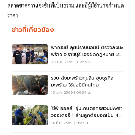
ตลาดขาดการแข่งขันที่เป็นธรรม และมีผู้มีอำนาจกำหนด
ราคา
ข่าวที่เกี่ยวข้อง
พาณิชย์ ลุยปราบนอมินี ตรวจล้งมะ
พร้าว จ.ราชบุรี เจอผิดกฎหมาย 2
ราย
28 ม.ค. 2569 | 02:56 น.
รวบ ล้งมะพร้าวทุนจีน ฮุบธุรกิจ
มะพร้าว ใช้นอมินีคนไทย
10 มี.ค. 2569 | 09:34 น.
‘ซีพี ออลล์’ อุ้มเกษตรกรสวนมะพร้า
วออเดอร์ 1 ล้านลูกต่อยอดเป็น 40
เมนูขายใน 7-11
14 มี.ค. 2569 | 11:27 น.