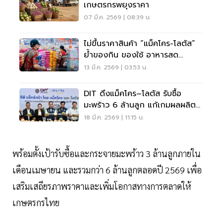
เกษตรกรพยุงราคา
07 มี.ค. 2569 | 08:39 น.
ไม่ขึ้นราคาสินค้า “แม็คโคร-โลตัส”
ย้ำของกิน ของใช้ อาหารสด
อาหารแห้งไม่ขาดแคลน
13 มี.ค. 2569 | 03:53 น.
DIT ดึงแม็คโคร–โลตัส รับซื้อ
มะพร้าว 6 ล้านลูก แก้เกมผลผลิต
ล้นตลาด พยุงราคาหน้าสวน
18 มี.ค. 2569 | 11:15 น.
พร้อมตั้งเป้ารับซื้อและกระจายมะพร้าว 3 ล้านลูกภายใน
เดือนเมษายน และรวมกว่า 6 ล้านลูกตลอดปี 2569 เพื่อ
เสริมเสถียรภาพราคาและเพิ่มโอกาสทางการตลาดให้
เกษตรกรไทย