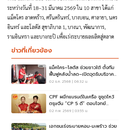
ระหว่างวันที่ 18–31 มีนาคม 2569 ใน 10 สาขา ได้แก่
แม็คโคร ลาดพร้าว, ศรีนครินทร์, บางบอน, ศาลายา, นคร
อินทร์ และโลตัส สุขาภิบาล 1, บางนา, พัฒนาการ,
รามอินทรา และบางกะปิ เพื่อเร่งระบายผลผลิตสู่ตลาด
ข่าวที่เกี่ยวข้อง
แม็คโคร–โลตัส ช่วยชาวใต้ ตั้งทีม
ฟื้นฟูหลังน้ำลด–เปิดจุดรับบริจาค
ทุกสาขา
02 ธ.ค. 2568 | 06:32 น.
CPF ผนึกแบรนด์ในเครือ ชูชุดไหว้
ตรุษจีน “CP 5 ดี” ตอบโจทย์
สะดวก–ครบ–ได้มงคล
02 ก.พ. 2569 | 03:55 น.
เอกชนเร่งระบายหอม-มะพร้าว ช่วย