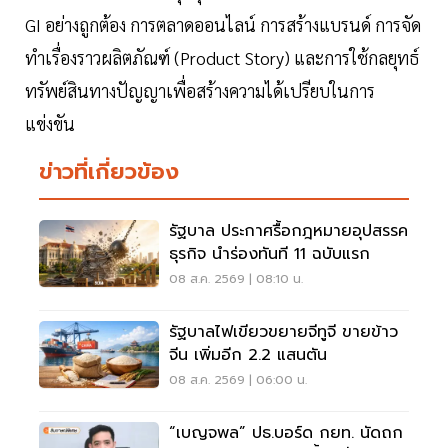
GI อย่างถูกต้อง การตลาดออนไลน์ การสร้างแบรนด์ การจัด
ทำเรื่องราวผลิตภัณฑ์ (Product Story) และการใช้กลยุทธ์
ทรัพย์สินทางปัญญาเพื่อสร้างความได้เปรียบในการ
แข่งขัน
ข่าวที่เกี่ยวข้อง
รัฐบาล ประกาศรื้อกฎหมายอุปสรรค
ธุรกิจ นำร่องทันที 11 ฉบับแรก
08 ส.ค. 2569 | 08:10 น.
รัฐบาลไฟเขียวขยายจีทูจี ขายข้าว
จีน เพิ่มอีก 2.2 แสนตัน
08 ส.ค. 2569 | 06:00 น.
“เบญจพล” ปธ.บอร์ด กยท. นัดถก