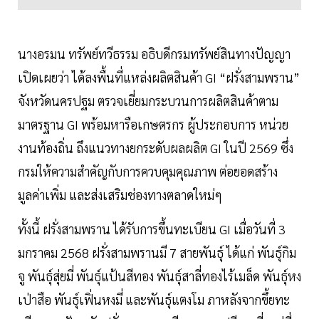
นางอรมน ทรัพย์ทวีธรรม อธิบดีกรมทรัพย์สินทางปัญญา
เปิดเผยว่า ได้ลงพื้นที่แหล่งผลิตสินค้า GI “ฝรั่งสามพราน”
จังหวัดนครปฐม ตรวจเยี่ยมกระบวนการผลิตสินค้าตาม
มาตรฐาน GI พร้อมหารือเกษตรกร ผู้ประกอบการ หน่วย
งานท้องถิ่น ถึงแนวทางยกระดับผลผลิต GI ในปี 2569 ซึ่ง
กรมให้ความสำคัญกับการควบคุมคุณภาพ ต่อยอดสร้าง
มูลค่าเพิ่ม และส่งเสริมช่องทางตลาดใหม่ๆ
ทั้งนี้ ฝรั่งสามพราน ได้รับการขึ้นทะเบียน GI เมื่อวันที่ 3
มกราคม 2568 ฝรั่งสามพรานมี 7 สายพันธุ์ ได้แก่ พันธุ์กิม
จู พันธุ์สุ่ยมี่ พันธุ์แป้นสีทอง พันธุ์สาลี่ทองไร้เมล็ด พันธุ์หง
เป่าสือ พันธุ์เฟิ่นหงมี่ และพันธุ์แตงโม ภาหลังจากขึ้ยทะ