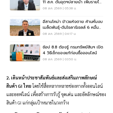
11 ส.ค. ดันอุตฯปลายน้ำ เพิ่มรายได้
สวนยาง
08 ส.ค. 2569 | 05:38 น.
อีสานโคม่า ข้าวแห้งตาย ค้านหั่นงบ
เมล็ดพันธุ์-ดันโซลาร์เซลล์ 6 หมื่น
ล้าน
08 ส.ค. 2569 | 04:17 น.
ช้อป 8.8 ต้องรู้ กรมทรัพย์สินฯ เปิด
4 วิธีเช็กของแท้ก่อนซื้อออนไลน์
08 ส.ค. 2569 | 03:50 น.
2. เดินหน้าประชาสัมพันธ์และส่งเสริมภาพลักษณ์
สินค้า GI ไทย
โดยใช้สื่อหลากหลายช่องทางทั้งออนไลน์
และออฟไลน์ เพื่อสร้างการรับรู้ จุดเด่น และอัตลักษณ์ของ
สินค้า GI แก่กลุ่มเป้าหมายในวงกว้าง