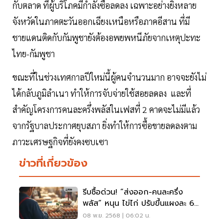
กับตลาด ที่ผู้บริโภคมีกำลังซื้อลดลง เฉพาะอย่างยิ่งหลาย
จังหวัดในภาคตะวันออกเฉียงเหนือหรือภาคอีสาน ที่มี
ชายแดนติดกับกัมพูชายังต้องอพยพหนีภัยจากเหตุปะทะ
ไทย-กัมพูชา
ขณะที่ในช่วงเทศกาลปีใหม่นี้ผู้คนจำนวนมาก อาจจะยังไม่
ได้กลับภูมิลำเนา ทำให้การจับจ่ายใช้สอยลดลง และที่
สำคัญโครงการคนละครึ่งพลัสในเฟสที่ 2 คาดจะไม่มีแล้ว
จากรัฐบาลประกาศยุบสภา ยิ่งทำให้การซื้อขายลดลงตาม
ภาวะเศรษฐกิจที่ยังคงซบเซา
ข่าวที่เกี่ยวข้อง
รีบซื้อด่วน! “ส่งออก-คนละครึ่ง
พลัส” หนุน ไข่ไก่ ปรับขึ้นแผงละ 6
บาท มีผล วันที่ 10 พ.ย.นี้
08 พ.ย. 2568 | 06:02 น.