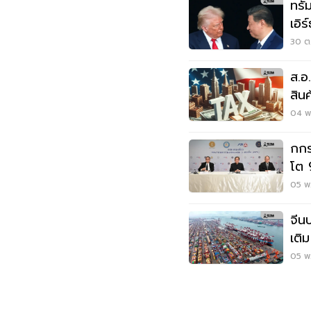
ทรั
เอิ
เหล
30 ต.
ส.อ
สิน
ลงท
04 พ.
กกร
โต 
เงิน
05 พ.
จีน
เติ
05 พ.