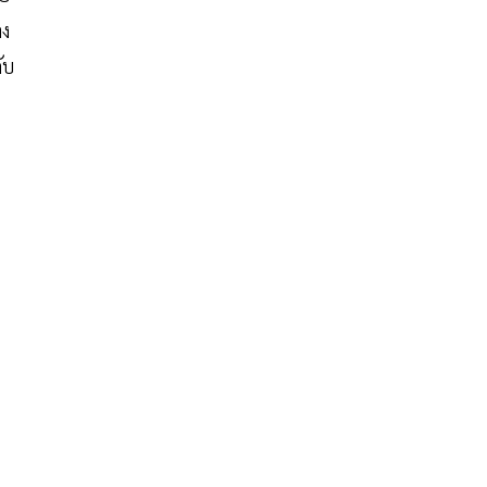
ลง
ับ