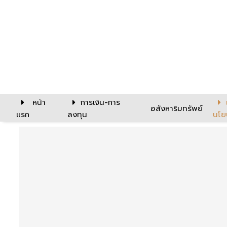
หน้า
การเงิน-การ
อสังหาริมทรัพย์
แรก
ลงทุน
นโย