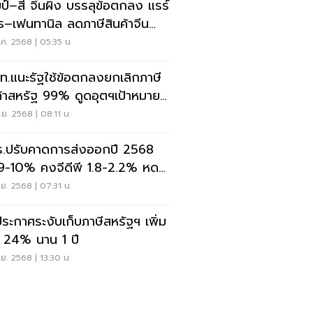
มป์–สี จิ้นผิง บรรลุข้อตกลง แรร์
ร์ธ–เฟนทานิล ลดภาษีสินค้าจีน
ือ 47%
ค. 2568 | 05:35 น.
.ท.แนะรัฐใช้ข้อตกลงยกเลิกภาษี
ค้าสหรัฐ 99% ดูดอุตฯเป้าหมาย
ุนไทย
ย. 2568 | 08:11 น.
.ปรับคาดการส่งออกปี 2568
9-10% คงจีดีพี 1.8-2.2% หด
เฟ้อ
ย. 2568 | 07:31 น.
ประกาศระงับเก็บภาษีสหรัฐฯ เพิ่ม
ม 24% นาน 1 ปี
ย. 2568 | 13:30 น.