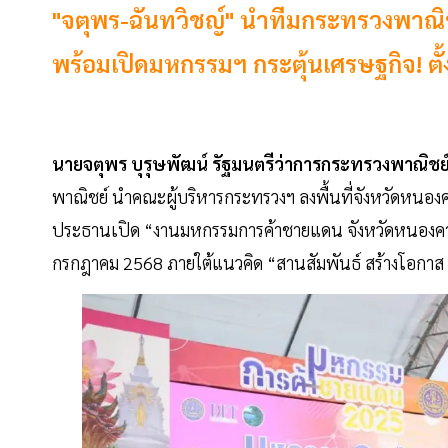
"จตุพร-ฉันทวิชญ์" นำทีมกระทรวงพาณ
พร้อมเปิดมหกรรมฯ กระตุ้นเศรษฐกิจ! ตั้
นายจตุพร บุรุษพัฒน์ รัฐมนตรีว่าการกระทรวงพาณิชย
พาณิชย์ นำคณะผู้บริหารกระทรวงฯ ลงพื้นที่จังหวัดหน
ประธานเปิด “งานมหกรรมการค้าชายแดน จังหวัดหนองคาย” เม
กรกฎาคม 2568 ภายใต้แนวคิด “สานสัมพันธ์ สร้างโอกาส เ