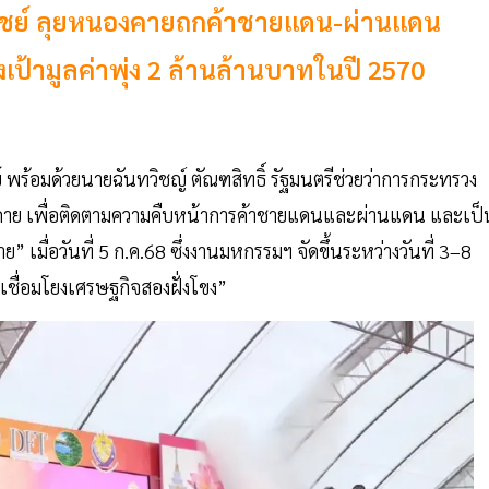
ิชย์ ลุยหนองคายถกค้าชายแดน-ผ่านแดน
งเป้ามูลค่าพุ่ง 2 ล้านล้านบาทในปี 2570
์
พร้อมด้วยนายฉันทวิชญ์ ตัณฑสิทธิ์ รัฐมนตรีช่วยว่าการกระทรวง
องคาย เพื่อติดตามความคืบหน้าการค้าชายแดนและผ่านแดน และเป็
ื่อวันที่ 5 ก.ค.68 ซึ่งงานมหกรรมฯ จัดขึ้นระหว่างวันที่ 3–8
ชื่อมโยงเศรษฐกิจสองฝั่งโขง”