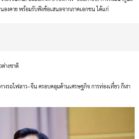
วัดหนองคาย พร้อมรับฟังข้อเสนอจากภาคเอกชน ได้แก่
วต่างชาติ
ทางรถไฟลาว–จีน ครอบคลุมด้านเศรษฐกิจ การท่องเที่ยว กีฬา