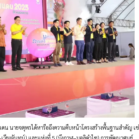
 นายจตุพรได้หารือถึงความคืบหน้าโครงสร้างพื้นฐานสำคัญ เช
วียงจันทน์) และแห่งที่ 5 (บึงกาฬ–บอลิคำไซ) การพัฒนาศูนย์