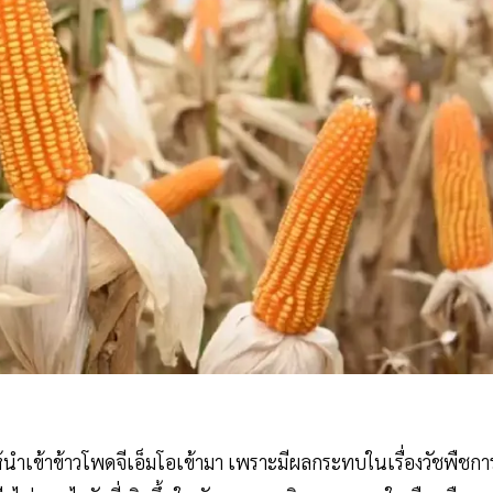
ให้นำเข้าข้าวโพดจีเอ็มโอเข้ามา เพราะมีผลกระทบในเรื่องวัชพืชกา