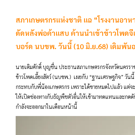
สภาเกษตรกรแห่งชาติ แฉ “โรงงานอาหาร
ดัดหลังพ่อค้าแสบ ค้านนำเข้าข้าวโพดจีเ
บอร์ด นบขพ. วันนี้ (10 มิ.ย.68) เดิม
นายเติมศักดิ์ บุญชื่น ประธานสภาเกษตรกรจังหวัดนค
ข้าวโพดเลี้ยงสัตว์ (นบขพ.) เผยกับ “ฐานเศรษฐกิจ” วันนี้ 
กระทบกับพี่น้องเกษตรกร เพราะได้ขายหมดไปแล้ว แต่จะส่ง
ให้เปิดช่องทางกับธัญพืชตัวอื่นให้เข้ามาทดแทนและกดดั
กำลังจะออกมาในเดือนหน้านี้