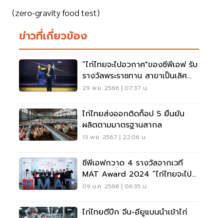
(zero-gravity food test)
ข่าวที่เกี่ยวข้อง
“ไก่ไทยจะไปอวกาศ"ของซีพีเอฟ รับ
รางวัลพระราชทาน สาขาเป็นเลิศ
ด้านการตลาด
29 พ.ย. 2566 | 07:37 น.
ไก่ไทยส่งออกติดท็อป 5 ยืนยัน
ผลิตตามมาตรฐานสากล
13 พ.ย. 2567 | 22:06 น.
ซีพีเอฟกวาด 4 รางวัลจากเวที
MAT Award 2024 “ไก่ไทยจะไป
อวกาศ”ไม่พลาด
09 ม.ค. 2568 | 06:35 น.
ไก่ไทยตีปีก จีน-อียูแบนนำเข้าไก่