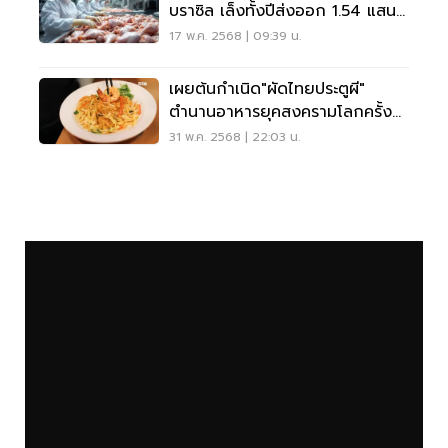
บราซิล เล็งทั้งปีส่งออก 1.54 แสน
ล้าน
17 พ.ค. 2568 | 09:39 น.
เผยต้นกำเนิด"ผัดไทยประตูผี"
ตำนานอาหารยุคสงครามโลกครั้งที่
2
31 พ.ค. 2568 | 22:03 น.