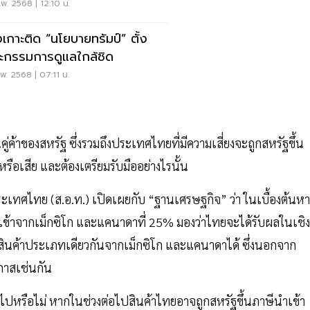
in
พ. 2568 | 12:10 น.
งเกาะติด “นโยบายทรัมป์” ตั้ง
กรรมการดูแลใกล้ชิด
พ. 2568 | 07:11 น.
ค้าของสหรัฐ ซึ่งรวมถึงประเทศไทยที่มีความเสี่ยงจะถูกสหรัฐขึ้น
ือเสีย และต้องเตรียมรับมืออย่างไรนั้น
เทศไทย (ส.อ.ท.) เปิดเผยกับ “ฐานเศรษฐกิจ” ว่า ในเบื้องต้นห
เข้าจากเม็กซิโก และแคนาดาที่ 25% มองว่าไทยจะได้รับผลในเชิง
ินค้าประเภทเดียวกันจากเม็กซิโก และแคนาดาได้ ซึ่งนอกจาก
กาสเช่นกัน
อยไปหรือไม่ หากในช่วงต่อไปสินค้าไทยอาจถูกสหรัฐขึ้นภาษีนำเข้า