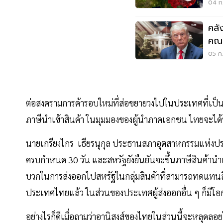
Kle
04 ก.
คลั
คณะ
05 ก.
ต่อสงครามการค้ารอบใหม่ที่ส่อขยายวงไปในประเทศที่เป็นคู่
ภาษีนำเข้าสินค้า ในมุมมองของผู้นำภาคเอกชน ไทยจะได้หร
นายเกรียงไกร เธียรนุกุล ประธานสภาอุตสาหกรรมแห่งประ
ครบกำหนด 30 วัน และสหรัฐยังยืนยันจะขึ้นภาษีสินค้านำ
บวกในการส่งออกไปสหรัฐในกลุ่มสินค้าที่สามารถทดแทนส
ประเทศไทยแล้ว ในส่วนของประเทศผู้ส่งออกอื่น ๆ ก็มีโอ
อย่างไรก็ดีเมื่อถามว่าอานิสงส์ของไทยในส่วนนี้จะหลุดล