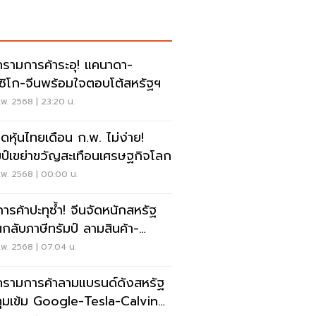
รามการค้าระอุ! แคนาดา-
กซิโก-จีนพร้อมใจตอบโต้สหรัฐฯ
พ. 2568 | 23:20 น.
ดหุ้นไทยเดือน ก.พ. ไม่ง่าย!
มป์เขย่าขวัญสะเทือนเศรษฐกิจโลก
.พ. 2568 | 00:00 น.
การค้าปะทุซ้ำ! จีนจัดหนักสหรัฐ
กลับภาษีทรัมป์ ลามสินค้า-
โนโลยี
.พ. 2568 | 07:04 น.
รามการค้าลามแบรนด์ดังสหรัฐ
คุมเข้ม Google-Tesla-Calvin