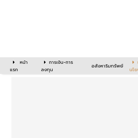
หน้า
การเงิน-การ
อสังหาริมทรัพย์
แรก
ลงทุน
นโย