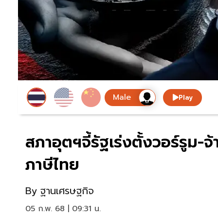
Play
สภาอุตฯจี้รัฐเร่งตั้งวอร์รูม-จ้
ภาษีไทย
By
ฐานเศรษฐกิจ
05 ก.พ. 68 | 09:31 น.