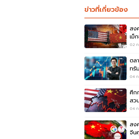
ข่าวที่เกี่ยวข้อง
สงค
เม็
02 ก.
ตลา
ทรั
04 ก
ศึก
สวน
เทค
04 ก
สงค
จีน