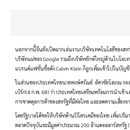
นอกจากนี้จีนยังเปิดฉากเล่นงานบริษัทเทคโนโลยีของสหรั
บริษัทแม่ของ Google รวมถึงบริษัทยักษ์ใหญ่ด้านไบโอเทค
แบรนด์แฟชั่นชื่อดัง Calvin Klein ก็ถูกเพิ่มเข้าไปในบัญชี
ในส่วนของประเทศไทยนายพงษ์ศรัณย์ อัศวชัยโสภณ รองเล
เบิร์ก(4 ก.พ. 68) ว่า ประเทศไทยเตรียมพร้อมการนำเข้า
การขาดดุลการค้าของสหรัฐที่มีต่อไทย และลดความเสี่ยงจ
โดยรัฐบาลได้ขอให้บริษัทด้านปิโตรเคมีของไทย เพิ่มปริม
ตลาดปัจจุบันจะมีมูลค่าประมาณ 200 ล้านดอลลาร์สหรัฐ 