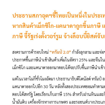
ประธานสภาอุตฯชี้ไทยเป็นหนึ่งในประเทศท
หากสินค้าเม็กซิโก-แคนาดาถูกขึ้นภาษี แต
ภาษี จี้รัฐเร่งตั้งวอร์รูม จ้างล็อบบี้ยิส
สงครามการค้ารอบใหม่
“ทรัมป์ 2.0”
กำลังลุกลาม และจ่อข
ประกาศขึ้นภาษีนำเข้าสินค้าเพิ่มในอัตรา 25% และจีนในอัต
เม็กซิโก และแคนาดาออกมาตอบโต้จะปรับขึ้นภาษีนำเข้าส
แต่ในเวลาไม่กี่ชั่วโมงถัดมา ประธานาธิบดีโดนัลด์ ทรัมป
แคนาดาออกไปอีก 30 วัน หลังทั้งสองประเทศยอมทำตามคำ
ตอบโต้สหรัฐ โดยเรียกเก็บภาษี 15% สำหรับถ่านหินและ
น้ำมันดิบ เครื่องจักรทางการเกษตร และรถยนต์บางประเภท โ